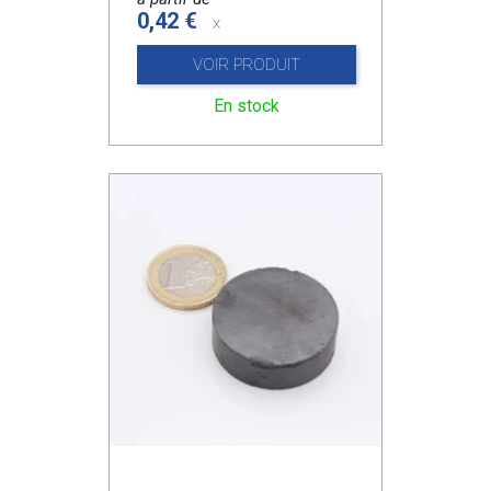
0,42 €
x
VOIR PRODUIT
En stock