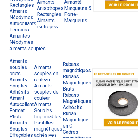
Aimants
Aimanté
Rectangles
Anisotropes
Marqueurs &
Aimants
Rectangles
Porte-
Néodymes
Aimants
Marqueurs
Autocollants
isotropes
Fermoirs
Aimantés
Néodymes
Aimants souples
Aimants
Rubans
souples
Aimants
magnétiques
bruts
souples en
Rubans
Aimants
rouleau
Magnétiques
Souples
Aimants
Bruts
Adhésifs
souples de
Rubans
Aimant
couleur
Magnétiques
Autocollant
Aimants
Adhésifs
Format
Souples
Ruban
Photo
Imprimables
Magnétique
Aimants
Pastilles
en C
Souples
magnétiques
Cadres
Effaçables
adhésives