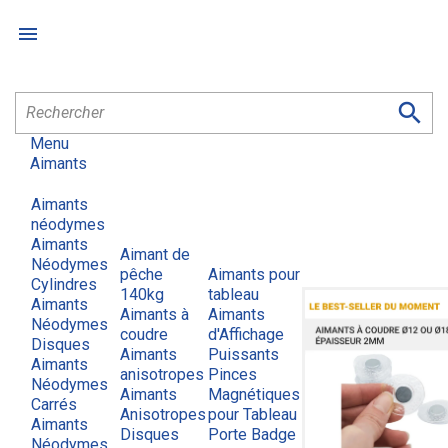


Menu
Aimants
Aimants
néodymes
Aimants
Aimant de
Néodymes
pêche
Aimants pour
Cylindres
140kg
tableau
Aimants
Aimants à
Aimants
Néodymes
coudre
d'Affichage
Disques
Aimants
Puissants
Aimants
anisotropes
Pinces
Néodymes
Aimants
Magnétiques
Carrés
Anisotropes
pour Tableau
Aimants
Disques
Porte Badge
Néodymes