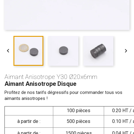


Aimant Anisotrope Y30 Ø20x6mm
Aimant Anisotrope Disque
Profitez de nos tarifs dégressifs pour commander tous vos
aimants anisotropes !
100 pièces
0.20 HT / 
à partir de :
500 pièces
0.10 HT / 
à partir de :
1500 pièces
0.04 HT / 