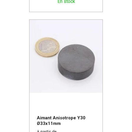
En stock
Aimant Anisotrope Y30
Ø33x11mm
à partir de