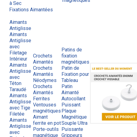
magnétiques
à Sec
Fixations Aimantées
Aimants
Antiglisse
Aimants
Antiglisse
avec
Patins de
Filetage
Crochets
fixation
Intérieur
Aimantés
magnétiques
Aimants
Crochets
Patin de
Antiglisse
Aimantés
Fixation pour
avec
Néodymes
Tableau
Téton
Crochets
Patin
Taraudé
Aimantés
Aimanté
Aimants
Ferrites
Autocollant
Antiglisse
Ventouses
Puissant
avec Tige
magnétiques
Plaque
Filetée
Aimant
Magnétique
Aimants
ferrite en pot
Souple Ultra
Antiglisse
Porte-outils
Puissante
avec
magnétique
Grippeurs