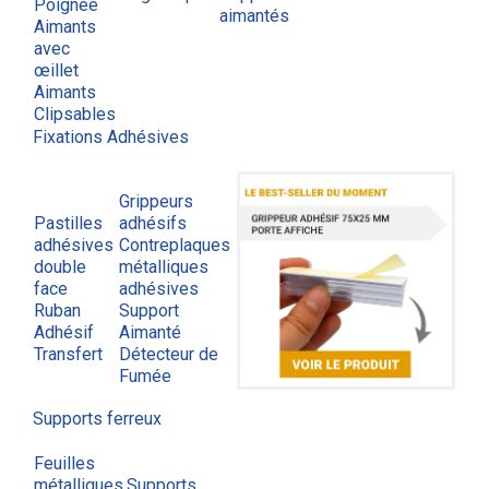
Poignée
aimantés
Aimants
avec
œillet
Aimants
Clipsables
Fixations Adhésives
Grippeurs
Pastilles
adhésifs
adhésives
Contreplaques
double
métalliques
face
adhésives
Ruban
Support
Adhésif
Aimanté
Transfert
Détecteur de
Fumée
Supports ferreux
Feuilles
métalliques
Supports