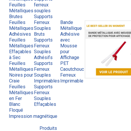
Feuilles
ferreux
Métalliques
souples
Brutes
Supports
Feuilles
Ferreux
Bande
Métalliques
Souples
Métallique
Adhésives
Bruts
Adhésive
Feuilles
Supports
avec
Métalliques
Ferreux
Mousse
Effaçables
Souples
pour
à Sec
Adhésifs
Affichage
Feuilles
Supports
PET
Métalliques
Ferreux
Caoutchouc
Noires pour
Souples
Ferreux
Craie
Imprimables
Imprimable
Feuilles
Supports
Métalliques
Ferreux
en Fer
Souples
Blanc
Effaçables
Floqué
Impression magnétique
Produits