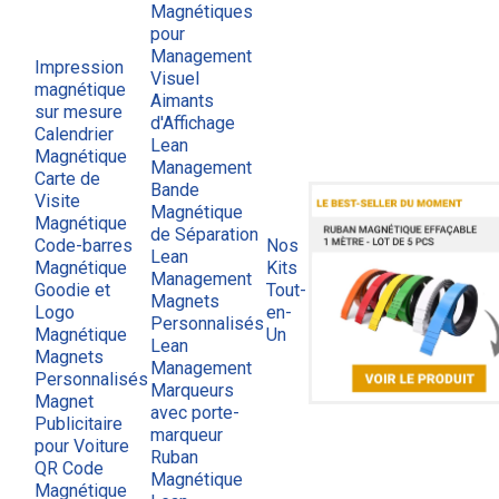
Magnétiques
pour
Management
Impression
Visuel
magnétique
Aimants
sur mesure
d'Affichage
Calendrier
Lean
Magnétique
Management
Carte de
Bande
Visite
Magnétique
Magnétique
de Séparation
Code-barres
Nos
Lean
Magnétique
Kits
Management
Goodie et
Tout-
Magnets
Logo
en-
Personnalisés
Magnétique
Un
Lean
Magnets
Management
Personnalisés
Marqueurs
Magnet
avec porte-
Publicitaire
marqueur
pour Voiture
Ruban
QR Code
Magnétique
Magnétique