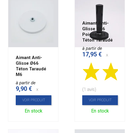
Aimant Anti-
Glisse Ø66
Poignée Et
Téton Taraudé
à partir de
17,95 €
x
Aimant Anti-
Glisse Ø66
Téton Taraudé
M6
à partir de
9,90 €
x
(1 avis)
VOIR PRODUIT
VOIR PRODUIT
En stock
En stock