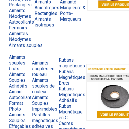
Aimants
Aimanté
Rectangles
Anisotropes
Marqueurs &
Aimants
Rectangles
Porte-
Néodymes
Aimants
Marqueurs
Autocollants
isotropes
Fermoirs
Aimantés
Néodymes
Aimants souples
Aimants
Rubans
souples
Aimants
magnétiques
bruts
souples en
Rubans
Aimants
rouleau
Magnétiques
Souples
Aimants
Bruts
Adhésifs
souples de
Rubans
Aimant
couleur
Magnétiques
Autocollant
Aimants
Adhésifs
Format
Souples
Ruban
Photo
Imprimables
Magnétique
Aimants
Pastilles
en C
Souples
magnétiques
Cadres
Effaçables
adhésives