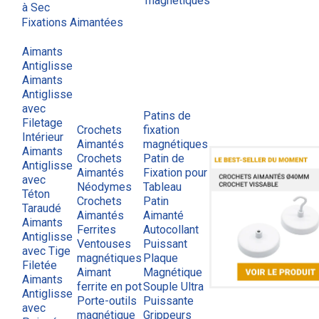
magnétiques
à Sec
Fixations Aimantées
Aimants
Antiglisse
Aimants
Antiglisse
avec
Patins de
Filetage
Crochets
fixation
Intérieur
Aimantés
magnétiques
Aimants
Crochets
Patin de
Antiglisse
Aimantés
Fixation pour
avec
Néodymes
Tableau
Téton
Crochets
Patin
Taraudé
Aimantés
Aimanté
Aimants
Ferrites
Autocollant
Antiglisse
Ventouses
Puissant
avec Tige
magnétiques
Plaque
Filetée
Aimant
Magnétique
Aimants
ferrite en pot
Souple Ultra
Antiglisse
Porte-outils
Puissante
avec
magnétique
Grippeurs