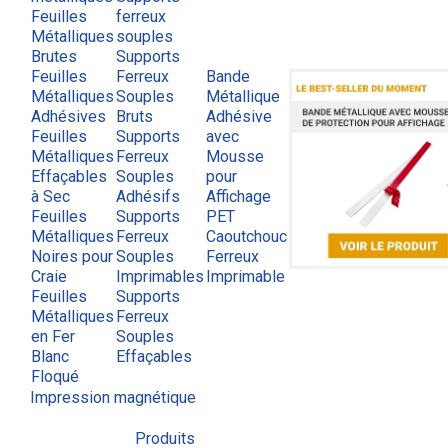
Feuilles
ferreux
Métalliques
souples
Brutes
Supports
Feuilles
Ferreux
Bande
Métalliques
Souples
Métallique
Adhésives
Bruts
Adhésive
Feuilles
Supports
avec
Métalliques
Ferreux
Mousse
Effaçables
Souples
pour
à Sec
Adhésifs
Affichage
Feuilles
Supports
PET
Métalliques
Ferreux
Caoutchouc
Noires pour
Souples
Ferreux
Craie
Imprimables
Imprimable
Feuilles
Supports
Métalliques
Ferreux
en Fer
Souples
Blanc
Effaçables
Floqué
Impression magnétique
Produits