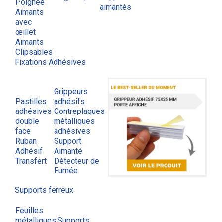
Poignée
aimantés
Aimants
avec
œillet
Aimants
Clipsables
Fixations Adhésives
Grippeurs
Pastilles
adhésifs
adhésives
Contreplaques
double
métalliques
face
adhésives
Ruban
Support
Adhésif
Aimanté
Transfert
Détecteur de
Fumée
Supports ferreux
Feuilles
métalliques
Supports