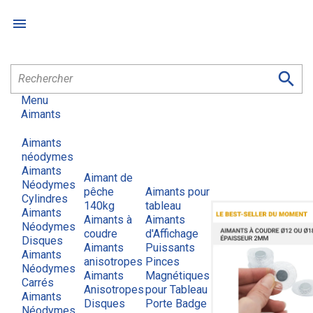


Menu
Aimants
Aimants
néodymes
Aimants
Aimant de
Néodymes
pêche
Aimants pour
Cylindres
140kg
tableau
Aimants
Aimants à
Aimants
Néodymes
coudre
d'Affichage
Disques
Aimants
Puissants
Aimants
anisotropes
Pinces
Néodymes
Aimants
Magnétiques
Carrés
Anisotropes
pour Tableau
Aimants
Disques
Porte Badge
Néodymes