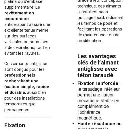
Grâce à leur conception
platine ou d’embase
technique, ces aimants
supplémentaire. Le
s’installent sans
revêtement en
outillage lourd, réduisant
caoutchouc
les temps de pose et
antidérapant assure une
facilitant les opérations
excellente tenue même
de maintenance ou de
sur des surfaces
modification.
verticales ou soumises
à des vibrations, tout en
évitant les rayures.
Les avantages
clés de l’aimant
Ces
aimants antiglisse
antiglisse avec
sont conçus pour les
téton taraudé
professionnels
recherchant une
Fixation renforcée
:
fixation simple, rapide
le taraudage intérieur
et durable
, aussi bien
permet une liaison
pour des installations
mécanique stable en
temporaires que
complément de
permanentes.
l’adhérence
magnétique.
Haute résistance au
Fixation