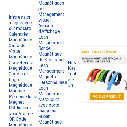
Magnétiques
pour
Management
Impression
Visuel
magnétique
Aimants
sur mesure
d'Affichage
Calendrier
Lean
Magnétique
Management
Carte de
Bande
Visite
Magnétique
Magnétique
de Séparation
Code-barres
Nos
Lean
Magnétique
Kits
Management
Goodie et
Tout-
Magnets
Logo
en-
Personnalisés
Magnétique
Un
Lean
Magnets
Management
Personnalisés
Marqueurs
Magnet
avec porte-
Publicitaire
marqueur
pour Voiture
Ruban
QR Code
Magnétique
Magnétique