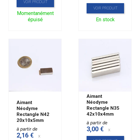
VOIR PRODUIT
VOIR PRODUIT
Momentanément
épuisé
En stock
Aimant
Néodyme
Aimant
Rectangle N35
Néodyme
42x10x4mm
Rectangle N42
20x10x5mm
à partir de
3,00 €
à partir de
x
2,16 €
x