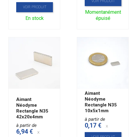
VOIR PRODUIT
VOIR PRODUIT
Momentanément
En stock
épuisé
Aimant
Néodyme
Aimant
Rectangle N35
Néodyme
10x5x1mm
Rectangle N35
42x20x4mm
à partir de
0,17 €
à partir de
x
6,94 €
x
VOIR PRODUIT