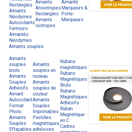
Aimants
Aimanté
Rectangles
Anisotropes
Marqueurs &
Aimants
Rectangles
Porte-
Néodymes
Aimants
Marqueurs
Autocollants
isotropes
Fermoirs
Aimantés
Néodymes
Aimants souples
Aimants
Rubans
souples
Aimants
magnétiques
bruts
souples en
Rubans
Aimants
rouleau
Magnétiques
Souples
Aimants
Bruts
Adhésifs
souples de
Rubans
Aimant
couleur
Magnétiques
Autocollant
Aimants
Adhésifs
Format
Souples
Ruban
Photo
Imprimables
Magnétique
Aimants
Pastilles
en C
Souples
magnétiques
Cadres
Effaçables
adhésives