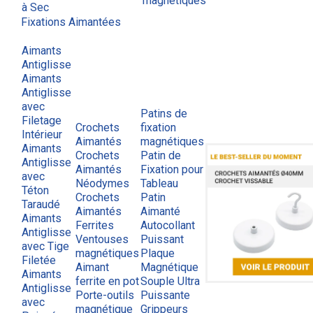
magnétiques
à Sec
Fixations Aimantées
Aimants
Antiglisse
Aimants
Antiglisse
avec
Patins de
Filetage
Crochets
fixation
Intérieur
Aimantés
magnétiques
Aimants
Crochets
Patin de
Antiglisse
Aimantés
Fixation pour
avec
Néodymes
Tableau
Téton
Crochets
Patin
Taraudé
Aimantés
Aimanté
Aimants
Ferrites
Autocollant
Antiglisse
Ventouses
Puissant
avec Tige
magnétiques
Plaque
Filetée
Aimant
Magnétique
Aimants
ferrite en pot
Souple Ultra
Antiglisse
Porte-outils
Puissante
avec
magnétique
Grippeurs