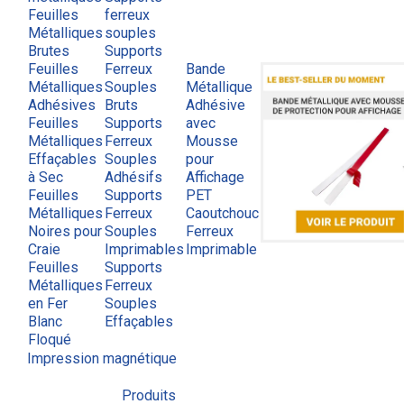
Feuilles
ferreux
Métalliques
souples
Brutes
Supports
Feuilles
Ferreux
Bande
Métalliques
Souples
Métallique
Adhésives
Bruts
Adhésive
Feuilles
Supports
avec
Métalliques
Ferreux
Mousse
Effaçables
Souples
pour
à Sec
Adhésifs
Affichage
Feuilles
Supports
PET
Métalliques
Ferreux
Caoutchouc
Noires pour
Souples
Ferreux
Craie
Imprimables
Imprimable
Feuilles
Supports
Métalliques
Ferreux
en Fer
Souples
Blanc
Effaçables
Floqué
Impression magnétique
Produits