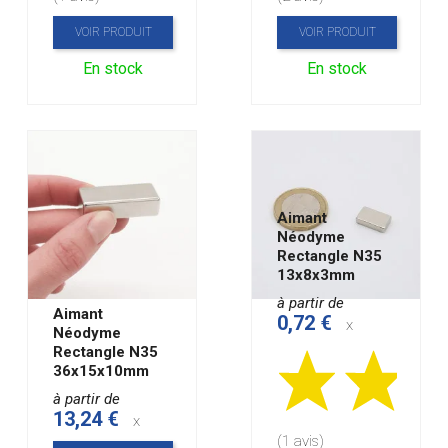
VOIR PRODUIT
VOIR PRODUIT
En stock
En stock
Aimant
Néodyme
Rectangle N35
13x8x3mm
à partir de
Aimant
0,72 €
x
Néodyme
Rectangle N35
36x15x10mm
à partir de
13,24 €
x
(1 avis)