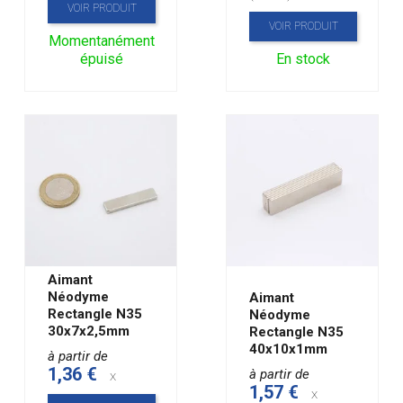
VOIR PRODUIT
VOIR PRODUIT
Momentanément
épuisé
En stock
Aimant
Néodyme
Aimant
Rectangle N35
Néodyme
30x7x2,5mm
Rectangle N35
40x10x1mm
à partir de
1,36 €
à partir de
x
1,57 €
x