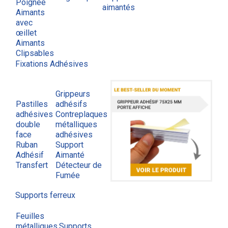
Poignée
aimantés
Aimants
avec
œillet
Aimants
Clipsables
Fixations Adhésives
Grippeurs
Pastilles
adhésifs
adhésives
Contreplaques
double
métalliques
face
adhésives
Ruban
Support
Adhésif
Aimanté
Transfert
Détecteur de
Fumée
Supports ferreux
Feuilles
métalliques
Supports