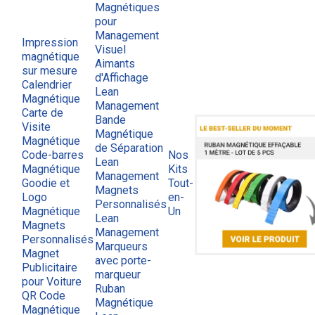
Magnétiques
pour
Management
Impression
Visuel
magnétique
Aimants
sur mesure
d'Affichage
Calendrier
Lean
Magnétique
Management
Carte de
Bande
Visite
Magnétique
Magnétique
de Séparation
Code-barres
Nos
Lean
Magnétique
Kits
Management
Goodie et
Tout-
Magnets
Logo
en-
Personnalisés
Magnétique
Un
Lean
Magnets
Management
Personnalisés
Marqueurs
Magnet
avec porte-
Publicitaire
marqueur
pour Voiture
Ruban
QR Code
Magnétique
Magnétique