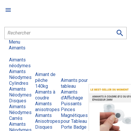


Menu
Aimants
Aimants
néodymes
Aimants
Aimant de
Néodymes
pêche
Aimants pour
Cylindres
140kg
tableau
Aimants
Aimants à
Aimants
Néodymes
coudre
d'Affichage
Disques
Aimants
Puissants
Aimants
anisotropes
Pinces
Néodymes
Aimants
Magnétiques
Carrés
Anisotropes
pour Tableau
Aimants
Disques
Porte Badge
Néodymes