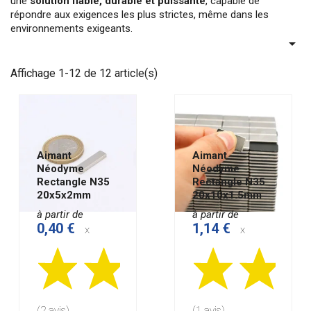
une
solution fiable, durable et puissante
, capable de
répondre aux exigences les plus strictes, même dans les
environnements exigeants.

Affichage 1-12 de 12 article(s)
Aimant
Aimant
Néodyme
Néodyme
Rectangle N35
Rectangle N35
20x5x2mm
20x10x1.5mm
à partir de
à partir de
0,40 €
1,14 €
x
x
(2 avis)
(1 avis)