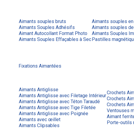
Aimants souples bruts
Aimants souples en
Aimants Souples Adhésifs
Aimants souples de
Aimant Autocollant Format Photo
Aimants Souples Im
Aimants Souples Effaçables à Sec
Pastilles magnétiq
Fixations Aimantées
Aimants Antiglisse
Crochets Ai
Aimants Antiglisse avec Filetage Intérieur
Crochets Ai
Aimants Antiglisse avec Téton Taraudé
Crochets Aim
Aimants Antiglisse avec Tige Filetée
Ventouses m
Aimants Antiglisse avec Poignée
Aimant ferrit
Aimants avec œillet
Porte-outils
Aimants Clipsables