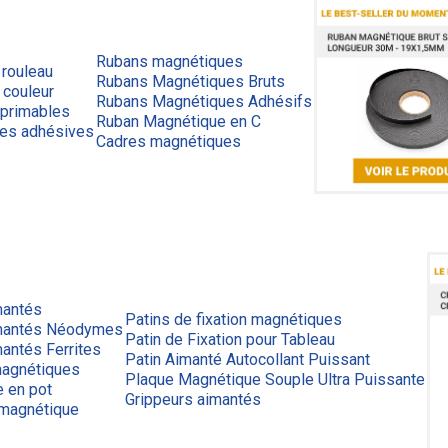
Rubans magnétiques
 rouleau
Rubans Magnétiques Bruts
 couleur
Rubans Magnétiques Adhésifs
primables
Ruban Magnétique en C
ues adhésives
Cadres magnétiques
mantés
Patins de fixation magnétiques
mantés Néodymes
Patin de Fixation pour Tableau
antés Ferrites
Patin Aimanté Autocollant Puissant
agnétiques
Plaque Magnétique Souple Ultra Puissante
e en pot
Grippeurs aimantés
 magnétique