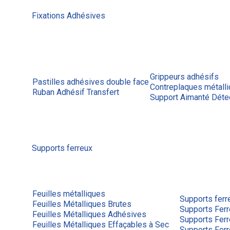
Fixations Adhésives
Grippeurs adhésifs
Pastilles adhésives double face
Contreplaques métall
Ruban Adhésif Transfert
Support Aimanté Déte
Supports ferreux
Feuilles métalliques
Supports ferr
Feuilles Métalliques Brutes
Supports Ferr
Feuilles Métalliques Adhésives
Supports Fer
Feuilles Métalliques Effaçables à Sec
Supports Fer