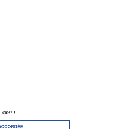
 400€* !
 ACCORDÉE