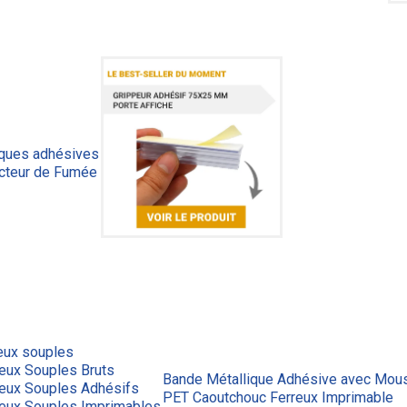
iques adhésives
cteur de Fumée
eux souples
eux Souples Bruts
Bande Métallique Adhésive avec Mous
reux Souples Adhésifs
PET Caoutchouc Ferreux Imprimable
reux Souples Imprimables