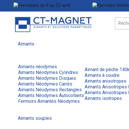
Fermeture du 8 au 23 août
Menu
Aimants
Aimants néodymes
Aimant de pêche 140
Aimants Néodymes Cylindres
Aimants à coudre
Aimants Néodymes Disques
Aimants anisotropes
Aimants Néodymes Carrés
Aimants Anisotropes
Aimants Néodymes Rectangles
Aimants Anisotropes 
Aimants Néodymes Autocollants
Aimants isotropes
Fermoirs Aimantés Néodymes
Aimants souples