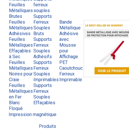
Feuilles
ferreux
Métalliques
souples
Brutes
Supports
Feuilles
Ferreux
Bande
Métalliques
Souples
Métallique
Adhésives
Bruts
Adhésive
Feuilles
Supports
avec
Métalliques
Ferreux
Mousse
Effaçables
Souples
pour
à Sec
Adhésifs
Affichage
Feuilles
Supports
PET
Métalliques
Ferreux
Caoutchouc
Noires pour
Souples
Ferreux
Craie
Imprimables
Imprimable
Feuilles
Supports
Métalliques
Ferreux
en Fer
Souples
Blanc
Effaçables
Floqué
Impression magnétique
Produits