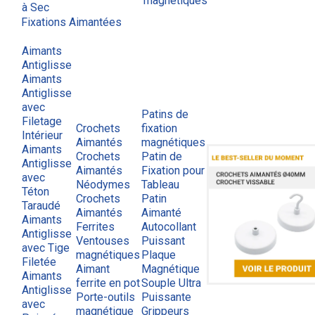
magnétiques
à Sec
Fixations Aimantées
Aimants
Antiglisse
Aimants
Antiglisse
avec
Patins de
Filetage
Crochets
fixation
Intérieur
Aimantés
magnétiques
Aimants
Crochets
Patin de
Antiglisse
Aimantés
Fixation pour
avec
Néodymes
Tableau
Téton
Crochets
Patin
Taraudé
Aimantés
Aimanté
Aimants
Ferrites
Autocollant
Antiglisse
Ventouses
Puissant
avec Tige
magnétiques
Plaque
Filetée
Aimant
Magnétique
Aimants
ferrite en pot
Souple Ultra
Antiglisse
Porte-outils
Puissante
avec
magnétique
Grippeurs