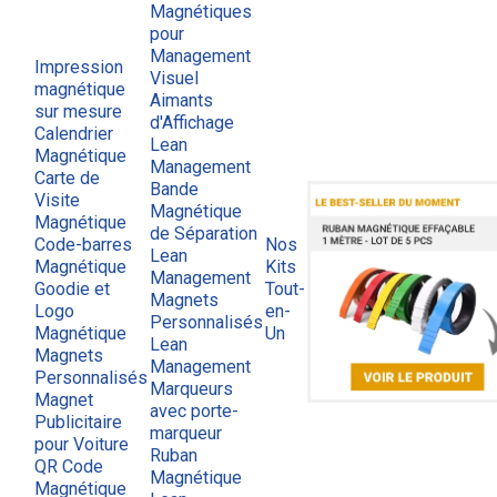
Magnétiques
pour
Management
Impression
Visuel
magnétique
Aimants
sur mesure
d'Affichage
Calendrier
Lean
Magnétique
Management
Carte de
Bande
Visite
Magnétique
Magnétique
de Séparation
Code-barres
Nos
Lean
Magnétique
Kits
Management
Goodie et
Tout-
Magnets
Logo
en-
Personnalisés
Magnétique
Un
Lean
Magnets
Management
Personnalisés
Marqueurs
Magnet
avec porte-
Publicitaire
marqueur
pour Voiture
Ruban
QR Code
Magnétique
Magnétique