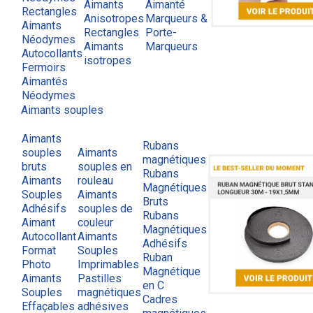
Aimants
Aimanté
Rectangles
Anisotropes
Marqueurs &
Aimants
Rectangles
Porte-
Néodymes
Aimants
Marqueurs
Autocollants
isotropes
Fermoirs
Aimantés
Néodymes
Aimants souples
Aimants
Rubans
souples
Aimants
magnétiques
bruts
souples en
Rubans
Aimants
rouleau
Magnétiques
Souples
Aimants
Bruts
Adhésifs
souples de
Rubans
Aimant
couleur
Magnétiques
Autocollant
Aimants
Adhésifs
Format
Souples
Ruban
Photo
Imprimables
Magnétique
Aimants
Pastilles
en C
Souples
magnétiques
Cadres
Effaçables
adhésives