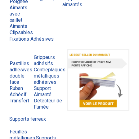
Poignée
aimantés
Aimants
avec
œillet
Aimants
Clipsables
Fixations Adhésives
Grippeurs
Pastilles
adhésifs
adhésives
Contreplaques
double
métalliques
face
adhésives
Ruban
Support
Adhésif
Aimanté
Transfert
Détecteur de
Fumée
Supports ferreux
Feuilles
métalliques
Supports