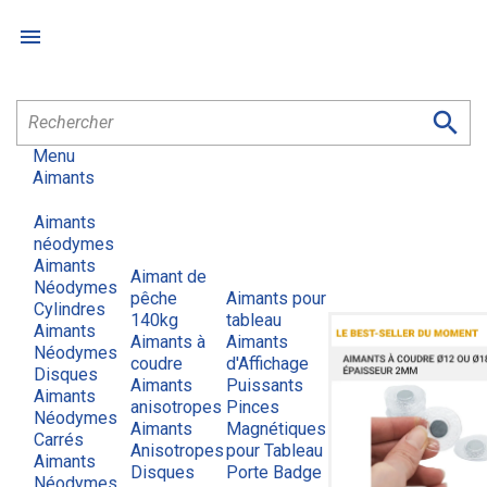


Menu
Aimants
Aimants
néodymes
Aimants
Aimant de
Néodymes
pêche
Aimants pour
Cylindres
140kg
tableau
Aimants
Aimants à
Aimants
Néodymes
coudre
d'Affichage
Disques
Aimants
Puissants
Aimants
anisotropes
Pinces
Néodymes
Aimants
Magnétiques
Carrés
Anisotropes
pour Tableau
Aimants
Disques
Porte Badge
Néodymes