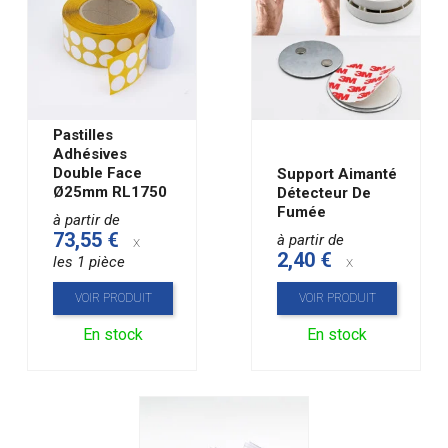
Pastilles
Adhésives
Double Face
Support Aimanté
Ø25mm RL1750
Détecteur De
Fumée
à partir de
73,55 €
à partir de
x
2,40 €
les 1 pièce
x
VOIR PRODUIT
VOIR PRODUIT
En stock
En stock