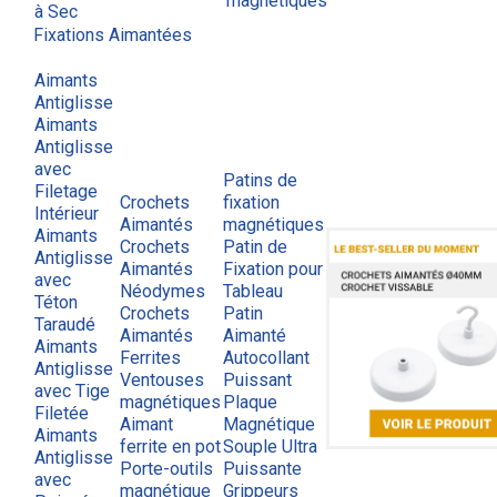
magnétiques
à Sec
Fixations Aimantées
Aimants
Antiglisse
Aimants
Antiglisse
avec
Patins de
Filetage
Crochets
fixation
Intérieur
Aimantés
magnétiques
Aimants
Crochets
Patin de
Antiglisse
Aimantés
Fixation pour
avec
Néodymes
Tableau
Téton
Crochets
Patin
Taraudé
Aimantés
Aimanté
Aimants
Ferrites
Autocollant
Antiglisse
Ventouses
Puissant
avec Tige
magnétiques
Plaque
Filetée
Aimant
Magnétique
Aimants
ferrite en pot
Souple Ultra
Antiglisse
Porte-outils
Puissante
avec
magnétique
Grippeurs