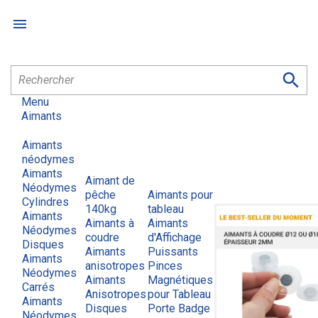


Menu
Aimants
Aimants
néodymes
Aimants
Aimant de
Néodymes
pêche
Aimants pour
Cylindres
140kg
tableau
Aimants
Aimants à
Aimants
Néodymes
coudre
d'Affichage
Disques
Aimants
Puissants
Aimants
anisotropes
Pinces
Néodymes
Aimants
Magnétiques
Carrés
Anisotropes
pour Tableau
Aimants
Disques
Porte Badge
Néodymes