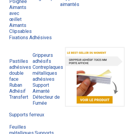
Poignée
aimantés
Aimants
avec
œillet
Aimants
Clipsables
Fixations Adhésives
Grippeurs
Pastilles
adhésifs
adhésives
Contreplaques
double
métalliques
face
adhésives
Ruban
Support
Adhésif
Aimanté
Transfert
Détecteur de
Fumée
Supports ferreux
Feuilles
métalliques
Supports