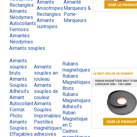
Aimants
Aimanté
Rectangles
Anisotropes
Marqueurs &
Aimants
Rectangles
Porte-
Néodymes
Aimants
Marqueurs
Autocollants
isotropes
Fermoirs
Aimantés
Néodymes
Aimants souples
Aimants
Rubans
souples
Aimants
magnétiques
bruts
souples en
Rubans
Aimants
rouleau
Magnétiques
Souples
Aimants
Bruts
Adhésifs
souples de
Rubans
Aimant
couleur
Magnétiques
Autocollant
Aimants
Adhésifs
Format
Souples
Ruban
Photo
Imprimables
Magnétique
Aimants
Pastilles
en C
Souples
magnétiques
Cadres
Effaçables
adhésives