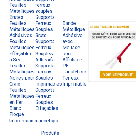
Feuilles
ferreux
Métalliques
souples
Brutes
Supports
Feuilles
Ferreux
Bande
Métalliques
Souples
Métallique
Adhésives
Bruts
Adhésive
Feuilles
Supports
avec
Métalliques
Ferreux
Mousse
Effaçables
Souples
pour
à Sec
Adhésifs
Affichage
Feuilles
Supports
PET
Métalliques
Ferreux
Caoutchouc
Noires pour
Souples
Ferreux
Craie
Imprimables
Imprimable
Feuilles
Supports
Métalliques
Ferreux
en Fer
Souples
Blanc
Effaçables
Floqué
Impression magnétique
Produits