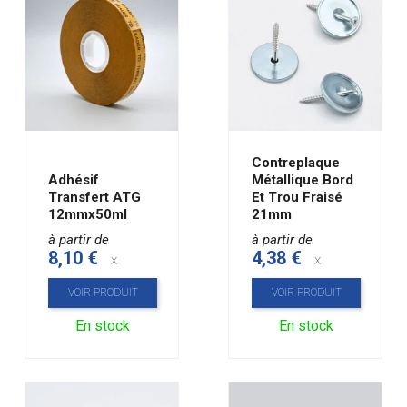
Contreplaque
Adhésif
Métallique Bord
Transfert ATG
Et Trou Fraisé
12mmx50ml
21mm
à partir de
à partir de
8,10 €
4,38 €
x
x
VOIR PRODUIT
VOIR PRODUIT
En stock
En stock