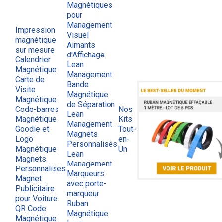
Magnétiques
pour
Management
Impression
Visuel
magnétique
Aimants
sur mesure
d'Affichage
Calendrier
Lean
Magnétique
Management
Carte de
Bande
Visite
Magnétique
Magnétique
de Séparation
Code-barres
Nos
Lean
Magnétique
Kits
Management
Goodie et
Tout-
Magnets
Logo
en-
Personnalisés
Magnétique
Un
Lean
Magnets
Management
Personnalisés
Marqueurs
Magnet
avec porte-
Publicitaire
marqueur
pour Voiture
Ruban
QR Code
Magnétique
Magnétique