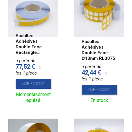
Pastilles
Adhésives
Pastilles
Double Face
Adhésives
Rectangle...
Double Face
Ø13mm RL3075
à partir de
77,52 €
à partir de
x
42,44 €
les 1 pièce
x
les 1 pièce
VOIR PRODUIT
VOIR PRODUIT
Momentanément
épuisé
En stock