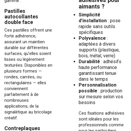
gamme :
aimants ?
Pastilles
Simplicité
autocollantes
d’installation
: pose
double face
rapide sans outils
Ces pastilles offrent une
spécifiques
forte adhérence,
Polyvalence
:
assurant un maintien
adaptées à divers
durable sur différentes
supports (plastique,
surfaces, qu’elles soient
bois, métal, verre)
lisses ou légèrement
Durabilité
: adhésifs
texturées. Disponibles en
haute performance
plusieurs formes —
garantissant tenue
rondes, carrées, ou
dans le temps
rectangulaires — elles
Personnalisation
conviennent
possible
: production
parfaitement à de
sur mesure selon vos
nombreuses
besoins
applications, de la
signalétique au bricolage
Ces fixations adhésives
créatif.
sont idéales pour les
professionnels comme
Contreplaques
pour les particuliers