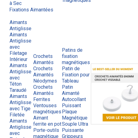
magnétiques
à Sec
Fixations Aimantées
Aimants
Antiglisse
Aimants
Antiglisse
avec
Patins de
Filetage
Crochets
fixation
Intérieur
Aimantés
magnétiques
Aimants
Crochets
Patin de
Antiglisse
Aimantés
Fixation pour
avec
Néodymes
Tableau
Téton
Crochets
Patin
Taraudé
Aimantés
Aimanté
Aimants
Ferrites
Autocollant
Antiglisse
Ventouses
Puissant
avec Tige
magnétiques
Plaque
Filetée
Aimant
Magnétique
Aimants
ferrite en pot
Souple Ultra
Antiglisse
Porte-outils
Puissante
avec
magnétique
Grippeurs