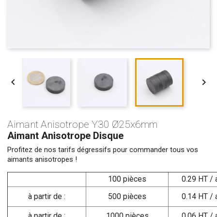


Aimant Anisotrope Y30 Ø25x6mm
Aimant Anisotrope Disque
Profitez de nos tarifs dégressifs pour commander tous vos
aimants anisotropes !
100 pièces
0.29 HT / 
à partir de :
500 pièces
0.14 HT / 
à partir de :
1000 pièces
0.06 HT / 