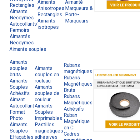
Aimants
Aimanté
Rectangles
Anisotropes
Marqueurs &
Aimants
Rectangles
Porte-
Néodymes
Aimants
Marqueurs
Autocollants
isotropes
Fermoirs
Aimantés
Néodymes
Aimants souples
Aimants
Rubans
souples
Aimants
magnétiques
bruts
souples en
Rubans
Aimants
rouleau
Magnétiques
Souples
Aimants
Bruts
Adhésifs
souples de
Rubans
Aimant
couleur
Magnétiques
Autocollant
Aimants
Adhésifs
Format
Souples
Ruban
Photo
Imprimables
Magnétique
Aimants
Pastilles
en C
Souples
magnétiques
Cadres
Effaçables
adhésives