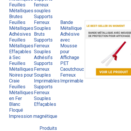
Feuilles
ferreux
Métalliques
souples
Brutes
Supports
Feuilles
Ferreux
Bande
Métalliques
Souples
Métallique
Adhésives
Bruts
Adhésive
Feuilles
Supports
avec
Métalliques
Ferreux
Mousse
Effaçables
Souples
pour
à Sec
Adhésifs
Affichage
Feuilles
Supports
PET
Métalliques
Ferreux
Caoutchouc
Noires pour
Souples
Ferreux
Craie
Imprimables
Imprimable
Feuilles
Supports
Métalliques
Ferreux
en Fer
Souples
Blanc
Effaçables
Floqué
Impression magnétique
Produits