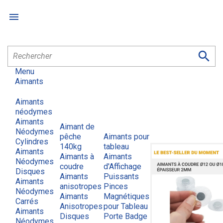


Menu
Aimants
Aimants
néodymes
Aimants
Aimant de
Néodymes
pêche
Aimants pour
Cylindres
140kg
tableau
Aimants
Aimants à
Aimants
Néodymes
coudre
d'Affichage
Disques
Aimants
Puissants
Aimants
anisotropes
Pinces
Néodymes
Aimants
Magnétiques
Carrés
Anisotropes
pour Tableau
Aimants
Disques
Porte Badge
Néodymes