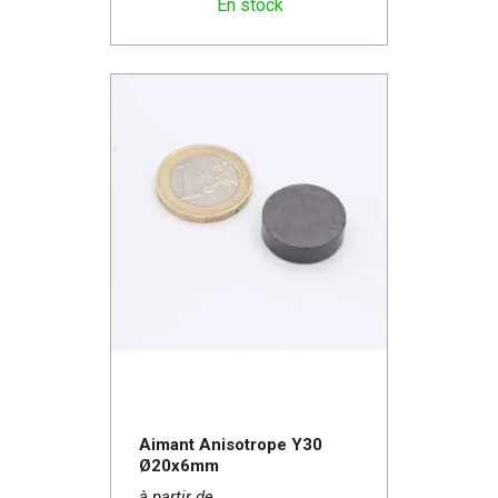
En stock
Aimant Anisotrope Y30
Ø20x6mm
à partir de