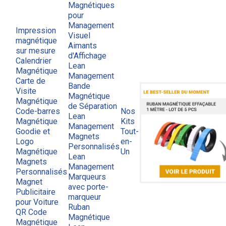
Magnétiques
pour
Management
Impression
Visuel
magnétique
Aimants
sur mesure
d'Affichage
Calendrier
Lean
Magnétique
Management
Carte de
Bande
Visite
Magnétique
Magnétique
de Séparation
Code-barres
Nos
Lean
Magnétique
Kits
Management
Goodie et
Tout-
Magnets
Logo
en-
Personnalisés
Magnétique
Un
Lean
Magnets
Management
Personnalisés
Marqueurs
Magnet
avec porte-
Publicitaire
marqueur
pour Voiture
Ruban
QR Code
Magnétique
Magnétique