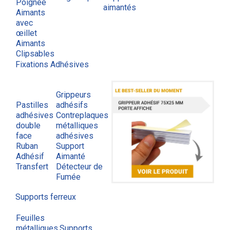
Poignée
aimantés
Aimants
avec
œillet
Aimants
Clipsables
Fixations Adhésives
Grippeurs
Pastilles
adhésifs
adhésives
Contreplaques
double
métalliques
face
adhésives
Ruban
Support
Adhésif
Aimanté
Transfert
Détecteur de
Fumée
Supports ferreux
Feuilles
métalliques
Supports