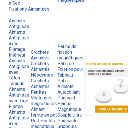
magnétiques
à Sec
Fixations Aimantées
Aimants
Antiglisse
Aimants
Antiglisse
avec
Patins de
Filetage
Crochets
fixation
Intérieur
Aimantés
magnétiques
Aimants
Crochets
Patin de
Antiglisse
Aimantés
Fixation pour
avec
Néodymes
Tableau
Téton
Crochets
Patin
Taraudé
Aimantés
Aimanté
Aimants
Ferrites
Autocollant
Antiglisse
Ventouses
Puissant
avec Tige
magnétiques
Plaque
Filetée
Aimant
Magnétique
Aimants
ferrite en pot
Souple Ultra
Antiglisse
Porte-outils
Puissante
avec
magnétique
Grippeurs