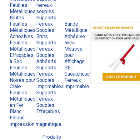
Feuilles
ferreux
Métalliques
souples
Brutes
Supports
Feuilles
Ferreux
Bande
Métalliques
Souples
Métallique
Adhésives
Bruts
Adhésive
Feuilles
Supports
avec
Métalliques
Ferreux
Mousse
Effaçables
Souples
pour
à Sec
Adhésifs
Affichage
Feuilles
Supports
PET
Métalliques
Ferreux
Caoutchouc
Noires pour
Souples
Ferreux
Craie
Imprimables
Imprimable
Feuilles
Supports
Métalliques
Ferreux
en Fer
Souples
Blanc
Effaçables
Floqué
Impression magnétique
Produits