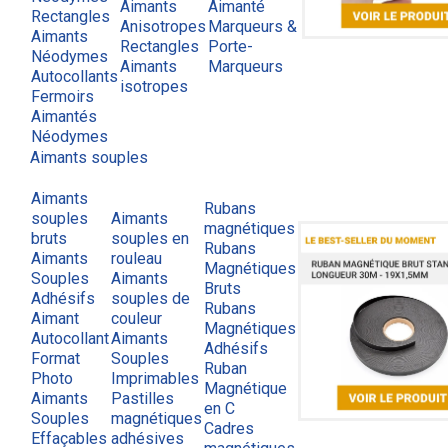
Aimants
Aimanté
Rectangles
Anisotropes
Marqueurs &
Aimants
Rectangles
Porte-
Néodymes
Aimants
Marqueurs
Autocollants
isotropes
Fermoirs
Aimantés
Néodymes
Aimants souples
Aimants
Rubans
souples
Aimants
magnétiques
bruts
souples en
Rubans
Aimants
rouleau
Magnétiques
Souples
Aimants
Bruts
Adhésifs
souples de
Rubans
Aimant
couleur
Magnétiques
Autocollant
Aimants
Adhésifs
Format
Souples
Ruban
Photo
Imprimables
Magnétique
Aimants
Pastilles
en C
Souples
magnétiques
Cadres
Effaçables
adhésives