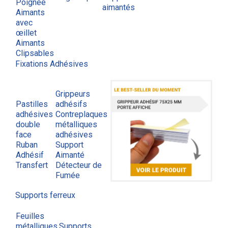
Poignée
aimantés
Aimants
avec
œillet
Aimants
Clipsables
Fixations Adhésives
Grippeurs
Pastilles
adhésifs
adhésives
Contreplaques
double
métalliques
face
adhésives
Ruban
Support
Adhésif
Aimanté
Transfert
Détecteur de
Fumée
Supports ferreux
Feuilles
métalliques
Supports