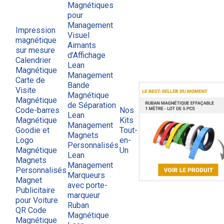
Magnétiques
pour
Management
Impression
Visuel
magnétique
Aimants
sur mesure
d'Affichage
Calendrier
Lean
Magnétique
Management
Carte de
Bande
Visite
Magnétique
Magnétique
de Séparation
Code-barres
Nos
Lean
Magnétique
Kits
Management
Goodie et
Tout-
Magnets
Logo
en-
Personnalisés
Magnétique
Un
Lean
Magnets
Management
Personnalisés
Marqueurs
Magnet
avec porte-
Publicitaire
marqueur
pour Voiture
Ruban
QR Code
Magnétique
Magnétique