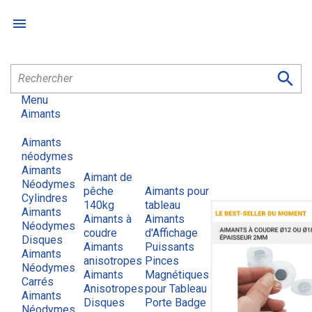


Menu
Aimants
Aimants
néodymes
Aimants
Aimant de
Néodymes
pêche
Aimants pour
Cylindres
140kg
tableau
Aimants
Aimants à
Aimants
Néodymes
coudre
d'Affichage
Disques
Aimants
Puissants
Aimants
anisotropes
Pinces
Néodymes
Aimants
Magnétiques
Carrés
Anisotropes
pour Tableau
Aimants
Disques
Porte Badge
Néodymes