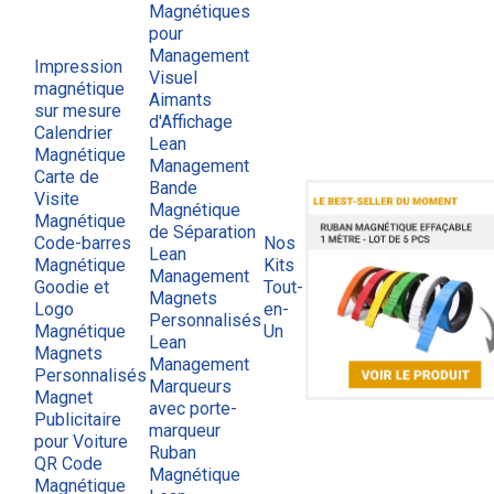
Magnétiques
pour
Management
Impression
Visuel
magnétique
Aimants
sur mesure
d'Affichage
Calendrier
Lean
Magnétique
Management
Carte de
Bande
Visite
Magnétique
Magnétique
de Séparation
Code-barres
Nos
Lean
Magnétique
Kits
Management
Goodie et
Tout-
Magnets
Logo
en-
Personnalisés
Magnétique
Un
Lean
Magnets
Management
Personnalisés
Marqueurs
Magnet
avec porte-
Publicitaire
marqueur
pour Voiture
Ruban
QR Code
Magnétique
Magnétique