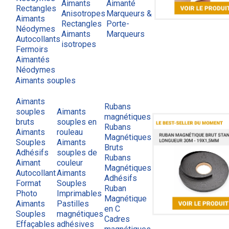
Aimants
Aimanté
Rectangles
Anisotropes
Marqueurs &
Aimants
Rectangles
Porte-
Néodymes
Aimants
Marqueurs
Autocollants
isotropes
Fermoirs
Aimantés
Néodymes
Aimants souples
Aimants
Rubans
souples
Aimants
magnétiques
bruts
souples en
Rubans
Aimants
rouleau
Magnétiques
Souples
Aimants
Bruts
Adhésifs
souples de
Rubans
Aimant
couleur
Magnétiques
Autocollant
Aimants
Adhésifs
Format
Souples
Ruban
Photo
Imprimables
Magnétique
Aimants
Pastilles
en C
Souples
magnétiques
Cadres
Effaçables
adhésives