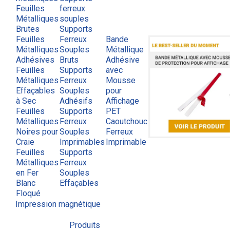
Feuilles
ferreux
Métalliques
souples
Brutes
Supports
Feuilles
Ferreux
Bande
Métalliques
Souples
Métallique
Adhésives
Bruts
Adhésive
Feuilles
Supports
avec
Métalliques
Ferreux
Mousse
Effaçables
Souples
pour
à Sec
Adhésifs
Affichage
Feuilles
Supports
PET
Métalliques
Ferreux
Caoutchouc
Noires pour
Souples
Ferreux
Craie
Imprimables
Imprimable
Feuilles
Supports
Métalliques
Ferreux
en Fer
Souples
Blanc
Effaçables
Floqué
Impression magnétique
Produits