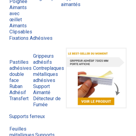
Poignée
aimantés
Aimants
avec
œillet
Aimants
Clipsables
Fixations Adhésives
Grippeurs
Pastilles
adhésifs
adhésives
Contreplaques
double
métalliques
face
adhésives
Ruban
Support
Adhésif
Aimanté
Transfert
Détecteur de
Fumée
Supports ferreux
Feuilles
métalliques
Supports