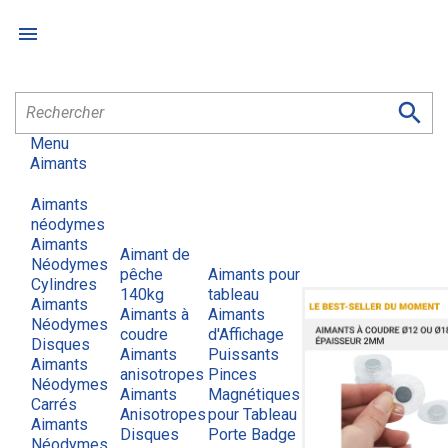


Menu
Aimants
Aimants
néodymes
Aimants
Aimant de
Néodymes
pêche
Aimants pour
Cylindres
140kg
tableau
Aimants
Aimants à
Aimants
Néodymes
coudre
d'Affichage
Disques
Aimants
Puissants
Aimants
anisotropes
Pinces
Néodymes
Aimants
Magnétiques
Carrés
Anisotropes
pour Tableau
Aimants
Disques
Porte Badge
Néodymes