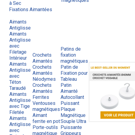
magnétiques
à Sec
Fixations Aimantées
Aimants
Antiglisse
Aimants
Antiglisse
avec
Patins de
Filetage
Crochets
fixation
Intérieur
Aimantés
magnétiques
Aimants
Crochets
Patin de
Antiglisse
Aimantés
Fixation pour
avec
Néodymes
Tableau
Téton
Crochets
Patin
Taraudé
Aimantés
Aimanté
Aimants
Ferrites
Autocollant
Antiglisse
Ventouses
Puissant
avec Tige
magnétiques
Plaque
Filetée
Aimant
Magnétique
Aimants
ferrite en pot
Souple Ultra
Antiglisse
Porte-outils
Puissante
avec
magnétique
Grippeurs