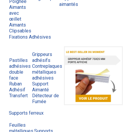
Poignée
aimantés
Aimants
avec
œillet
Aimants
Clipsables
Fixations Adhésives
Grippeurs
Pastilles
adhésifs
adhésives
Contreplaques
double
métalliques
face
adhésives
Ruban
Support
Adhésif
Aimanté
Transfert
Détecteur de
Fumée
Supports ferreux
Feuilles
métalliques
Supports