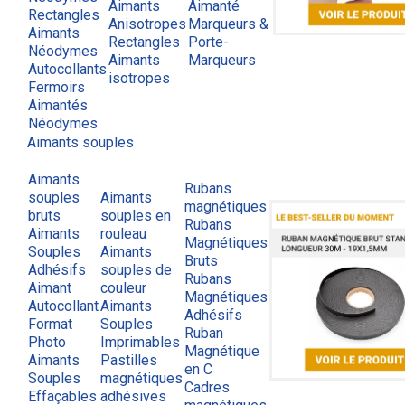
Aimants
Aimanté
Rectangles
Anisotropes
Marqueurs &
Aimants
Rectangles
Porte-
Néodymes
Aimants
Marqueurs
Autocollants
isotropes
Fermoirs
Aimantés
Néodymes
Aimants souples
Aimants
Rubans
souples
Aimants
magnétiques
bruts
souples en
Rubans
Aimants
rouleau
Magnétiques
Souples
Aimants
Bruts
Adhésifs
souples de
Rubans
Aimant
couleur
Magnétiques
Autocollant
Aimants
Adhésifs
Format
Souples
Ruban
Photo
Imprimables
Magnétique
Aimants
Pastilles
en C
Souples
magnétiques
Cadres
Effaçables
adhésives