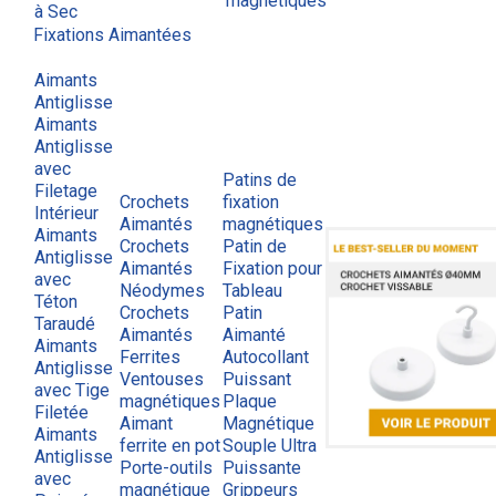
magnétiques
à Sec
Fixations Aimantées
Aimants
Antiglisse
Aimants
Antiglisse
avec
Patins de
Filetage
Crochets
fixation
Intérieur
Aimantés
magnétiques
Aimants
Crochets
Patin de
Antiglisse
Aimantés
Fixation pour
avec
Néodymes
Tableau
Téton
Crochets
Patin
Taraudé
Aimantés
Aimanté
Aimants
Ferrites
Autocollant
Antiglisse
Ventouses
Puissant
avec Tige
magnétiques
Plaque
Filetée
Aimant
Magnétique
Aimants
ferrite en pot
Souple Ultra
Antiglisse
Porte-outils
Puissante
avec
magnétique
Grippeurs