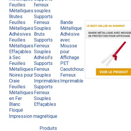
Feuilles
ferreux
Métalliques
souples
Brutes
Supports
Feuilles
Ferreux
Bande
Métalliques
Souples
Métallique
Adhésives
Bruts
Adhésive
Feuilles
Supports
avec
Métalliques
Ferreux
Mousse
Effaçables
Souples
pour
à Sec
Adhésifs
Affichage
Feuilles
Supports
PET
Métalliques
Ferreux
Caoutchouc
Noires pour
Souples
Ferreux
Craie
Imprimables
Imprimable
Feuilles
Supports
Métalliques
Ferreux
en Fer
Souples
Blanc
Effaçables
Floqué
Impression magnétique
Produits