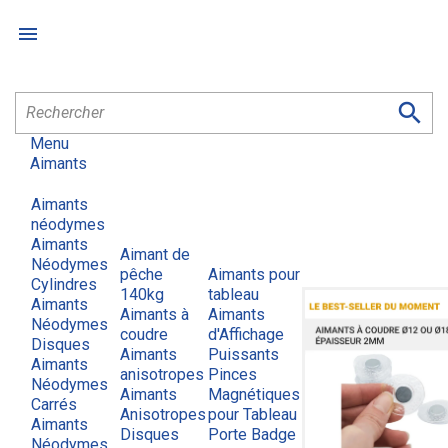


Menu
Aimants
Aimants
néodymes
Aimants
Aimant de
Néodymes
pêche
Aimants pour
Cylindres
140kg
tableau
Aimants
Aimants à
Aimants
Néodymes
coudre
d'Affichage
Disques
Aimants
Puissants
Aimants
anisotropes
Pinces
Néodymes
Aimants
Magnétiques
Carrés
Anisotropes
pour Tableau
Aimants
Disques
Porte Badge
Néodymes