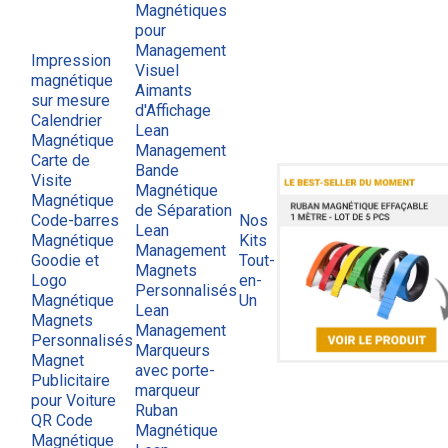
Magnétiques
pour
Management
Impression
Visuel
magnétique
Aimants
sur mesure
d'Affichage
Calendrier
Lean
Magnétique
Management
Carte de
Bande
Visite
Magnétique
Magnétique
de Séparation
Code-barres
Nos
Lean
Magnétique
Kits
Management
Goodie et
Tout-
Magnets
Logo
en-
Personnalisés
Magnétique
Un
Lean
Magnets
Management
Personnalisés
Marqueurs
Magnet
avec porte-
Publicitaire
marqueur
pour Voiture
Ruban
QR Code
Magnétique
Magnétique