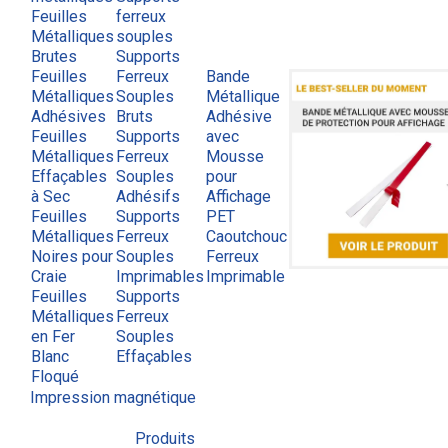
Feuilles
ferreux
Métalliques
souples
Brutes
Supports
Feuilles
Ferreux
Bande
Métalliques
Souples
Métallique
Adhésives
Bruts
Adhésive
Feuilles
Supports
avec
Métalliques
Ferreux
Mousse
Effaçables
Souples
pour
à Sec
Adhésifs
Affichage
Feuilles
Supports
PET
Métalliques
Ferreux
Caoutchouc
Noires pour
Souples
Ferreux
Craie
Imprimables
Imprimable
Feuilles
Supports
Métalliques
Ferreux
en Fer
Souples
Blanc
Effaçables
Floqué
Impression magnétique
Produits