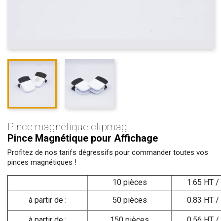
Pince magnétique clipmag
Pince Magnétique pour Affichage
Profitez de nos tarifs dégressifs pour commander toutes vos
pinces magnétiques !
10 pièces
1.65 HT /
à partir de :
50 pièces
0.83 HT /
à partir de :
150 pièces
0.56 HT /