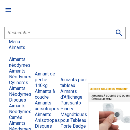


Menu
Aimants
Aimants
néodymes
Aimants
Aimant de
Néodymes
pêche
Aimants pour
Cylindres
140kg
tableau
Aimants
Aimants à
Aimants
Néodymes
coudre
d'Affichage
Disques
Aimants
Puissants
Aimants
anisotropes
Pinces
Néodymes
Aimants
Magnétiques
Carrés
Anisotropes
pour Tableau
Aimants
Disques
Porte Badge
Néodymes