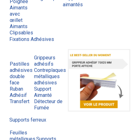
Poignée
aimantés
Aimants
avec
œillet
Aimants
Clipsables
Fixations Adhésives
Grippeurs
Pastilles
adhésifs
adhésives
Contreplaques
double
métalliques
face
adhésives
Ruban
Support
Adhésif
Aimanté
Transfert
Détecteur de
Fumée
Supports ferreux
Feuilles
métalliques
Supports