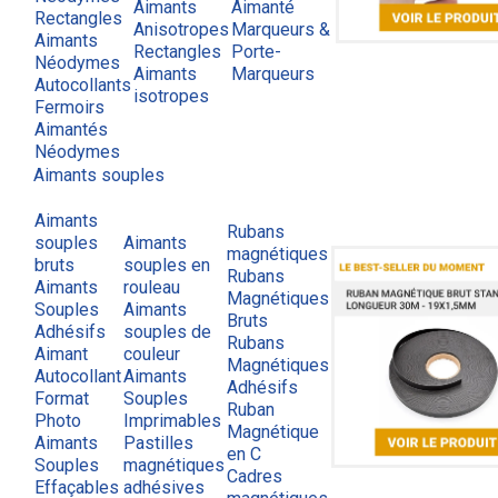
Aimants
Aimanté
Rectangles
Anisotropes
Marqueurs &
Aimants
Rectangles
Porte-
Néodymes
Aimants
Marqueurs
Autocollants
isotropes
Fermoirs
Aimantés
Néodymes
Aimants souples
Aimants
Rubans
souples
Aimants
magnétiques
bruts
souples en
Rubans
Aimants
rouleau
Magnétiques
Souples
Aimants
Bruts
Adhésifs
souples de
Rubans
Aimant
couleur
Magnétiques
Autocollant
Aimants
Adhésifs
Format
Souples
Ruban
Photo
Imprimables
Magnétique
Aimants
Pastilles
en C
Souples
magnétiques
Cadres
Effaçables
adhésives