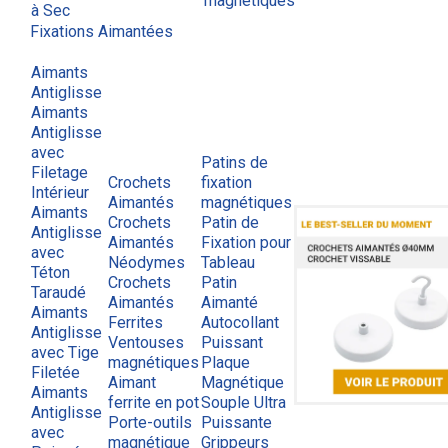
magnétiques
à Sec
Fixations Aimantées
Aimants
Antiglisse
Aimants
Antiglisse
avec
Patins de
Filetage
Crochets
fixation
Intérieur
Aimantés
magnétiques
Aimants
Crochets
Patin de
Antiglisse
Aimantés
Fixation pour
avec
Néodymes
Tableau
Téton
Crochets
Patin
Taraudé
Aimantés
Aimanté
Aimants
Ferrites
Autocollant
Antiglisse
Ventouses
Puissant
avec Tige
magnétiques
Plaque
Filetée
Aimant
Magnétique
Aimants
ferrite en pot
Souple Ultra
Antiglisse
Porte-outils
Puissante
avec
magnétique
Grippeurs