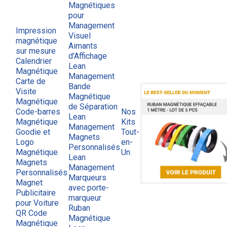
Magnétiques
pour
Management
Impression
Visuel
magnétique
Aimants
sur mesure
d'Affichage
Calendrier
Lean
Magnétique
Management
Carte de
Bande
Visite
Magnétique
Magnétique
de Séparation
Code-barres
Nos
Lean
Magnétique
Kits
Management
Goodie et
Tout-
Magnets
Logo
en-
Personnalisés
Magnétique
Un
Lean
Magnets
Management
Personnalisés
Marqueurs
Magnet
avec porte-
Publicitaire
marqueur
pour Voiture
Ruban
QR Code
Magnétique
Magnétique