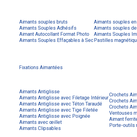
Aimants souples bruts
Aimants souples en
Aimants Souples Adhésifs
Aimants souples de
Aimant Autocollant Format Photo
Aimants Souples Im
Aimants Souples Effaçables à Sec
Pastilles magnétiq
Fixations Aimantées
Aimants Antiglisse
Crochets Ai
Aimants Antiglisse avec Filetage Intérieur
Crochets Ai
Aimants Antiglisse avec Téton Taraudé
Crochets Aim
Aimants Antiglisse avec Tige Filetée
Ventouses m
Aimants Antiglisse avec Poignée
Aimant ferrit
Aimants avec œillet
Porte-outils
Aimants Clipsables