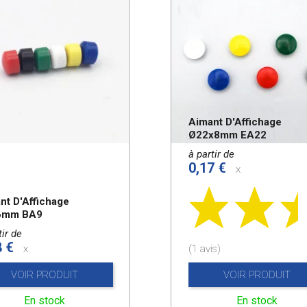
Aimant D'Affichage
Ø22x8mm EA22
à partir de
0,17 €
x
nt D'Affichage
6mm BA9
tir de
8 €
x
(1 avis)
VOIR PRODUIT
VOIR PRODUIT
En stock
En stock