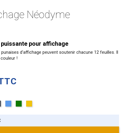
fichage Néodyme
puissante pour affichage
punaises d'affichage peuvent soutenir chacune 12 feuilles. Il
 couleur !
TTC
e
Noir
Bleu
Vert
Jaune
C