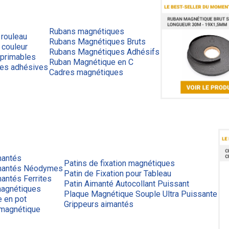
Rubans magnétiques
 rouleau
Rubans Magnétiques Bruts
 couleur
Rubans Magnétiques Adhésifs
primables
Ruban Magnétique en C
ues adhésives
Cadres magnétiques
mantés
Patins de fixation magnétiques
mantés Néodymes
Patin de Fixation pour Tableau
antés Ferrites
Patin Aimanté Autocollant Puissant
agnétiques
Plaque Magnétique Souple Ultra Puissante
e en pot
Grippeurs aimantés
 magnétique