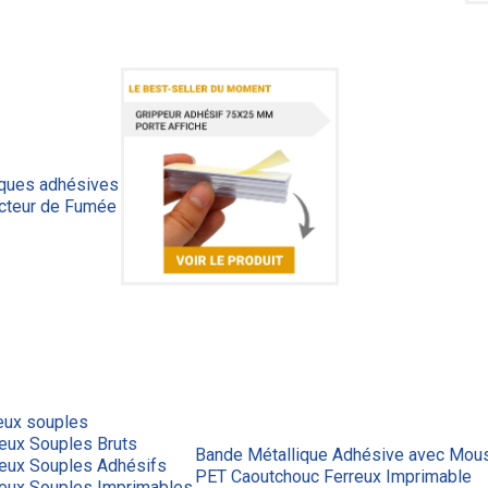
iques adhésives
cteur de Fumée
eux souples
eux Souples Bruts
Bande Métallique Adhésive avec Mous
reux Souples Adhésifs
PET Caoutchouc Ferreux Imprimable
reux Souples Imprimables