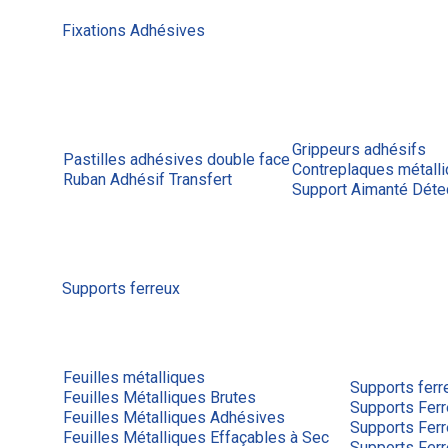
Fixations Adhésives
Grippeurs adhésifs
Pastilles adhésives double face
Contreplaques métall
Ruban Adhésif Transfert
Support Aimanté Déte
Supports ferreux
Feuilles métalliques
Supports ferr
Feuilles Métalliques Brutes
Supports Ferr
Feuilles Métalliques Adhésives
Supports Fer
Feuilles Métalliques Effaçables à Sec
Supports Fer