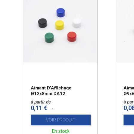
Aimant D'Affichage
Aima
Ø12x8mm DA12
Ø9x
à partir de
à par
0,11 €
0,0
x
VOIR PRODUIT
En stock