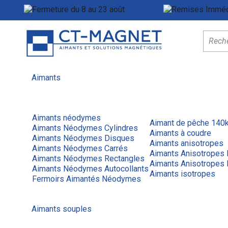
Fermeture du 8 au 23 août
Menu
Aimants
Aimants néodymes
Aimant de pêche 140
Aimants Néodymes Cylindres
Aimants à coudre
Aimants Néodymes Disques
Aimants anisotropes
Aimants Néodymes Carrés
Aimants Anisotropes
Aimants Néodymes Rectangles
Aimants Anisotropes 
Aimants Néodymes Autocollants
Aimants isotropes
Fermoirs Aimantés Néodymes
Aimants souples