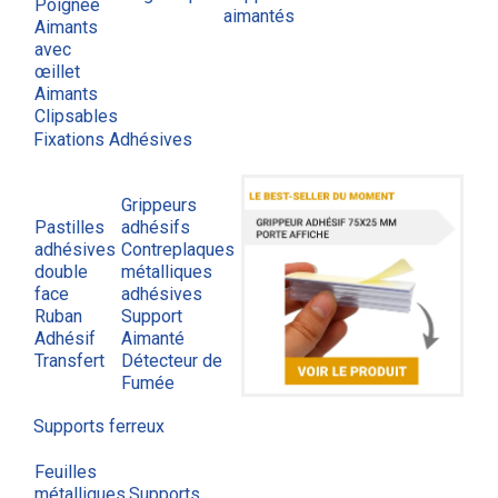
Poignée
aimantés
Aimants
avec
œillet
Aimants
Clipsables
Fixations Adhésives
Grippeurs
Pastilles
adhésifs
adhésives
Contreplaques
double
métalliques
face
adhésives
Ruban
Support
Adhésif
Aimanté
Transfert
Détecteur de
Fumée
Supports ferreux
Feuilles
métalliques
Supports