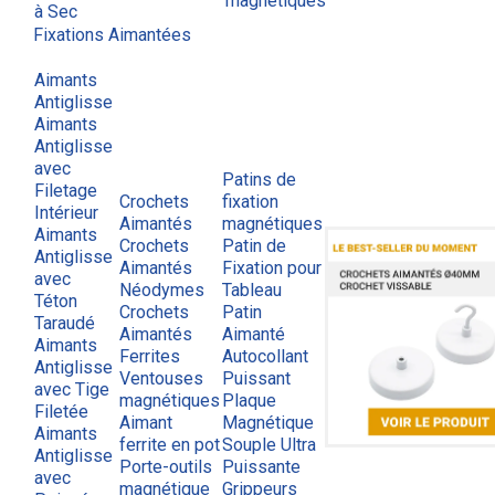
magnétiques
à Sec
Fixations Aimantées
Aimants
Antiglisse
Aimants
Antiglisse
avec
Patins de
Filetage
Crochets
fixation
Intérieur
Aimantés
magnétiques
Aimants
Crochets
Patin de
Antiglisse
Aimantés
Fixation pour
avec
Néodymes
Tableau
Téton
Crochets
Patin
Taraudé
Aimantés
Aimanté
Aimants
Ferrites
Autocollant
Antiglisse
Ventouses
Puissant
avec Tige
magnétiques
Plaque
Filetée
Aimant
Magnétique
Aimants
ferrite en pot
Souple Ultra
Antiglisse
Porte-outils
Puissante
avec
magnétique
Grippeurs