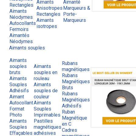
Aimants
Aimanté
Rectangles
Anisotropes
Marqueurs &
Aimants
Rectangles
Porte-
Néodymes
Aimants
Marqueurs
Autocollants
isotropes
Fermoirs
Aimantés
Néodymes
Aimants souples
Aimants
Rubans
souples
Aimants
magnétiques
bruts
souples en
Rubans
Aimants
rouleau
Magnétiques
Souples
Aimants
Bruts
Adhésifs
souples de
Rubans
Aimant
couleur
Magnétiques
Autocollant
Aimants
Adhésifs
Format
Souples
Ruban
Photo
Imprimables
Magnétique
Aimants
Pastilles
en C
Souples
magnétiques
Cadres
Effaçables
adhésives