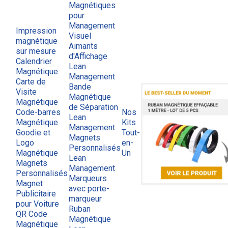
Magnétiques
pour
Management
Impression
Visuel
magnétique
Aimants
sur mesure
d'Affichage
Calendrier
Lean
Magnétique
Management
Carte de
Bande
Visite
Magnétique
Magnétique
de Séparation
Code-barres
Nos
Lean
Magnétique
Kits
Management
Goodie et
Tout-
Magnets
Logo
en-
Personnalisés
Magnétique
Un
Lean
Magnets
Management
Personnalisés
Marqueurs
Magnet
avec porte-
Publicitaire
marqueur
pour Voiture
Ruban
QR Code
Magnétique
Magnétique