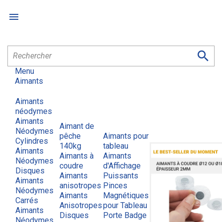


Menu
Aimants
Aimants
néodymes
Aimants
Aimant de
Néodymes
pêche
Aimants pour
Cylindres
140kg
tableau
Aimants
Aimants à
Aimants
Néodymes
coudre
d'Affichage
Disques
Aimants
Puissants
Aimants
anisotropes
Pinces
Néodymes
Aimants
Magnétiques
Carrés
Anisotropes
pour Tableau
Aimants
Disques
Porte Badge
Néodymes