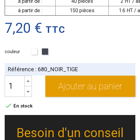
à partir de :
40 pièces
2 HT / a
à partir de :
150 pièces
1.6 HT / 
7,20 €
TTC
couleur
Blanc
Noir
Référence : 680_NOIR_TIGE
Ajouter au panier

En stock
Besoin d'un conseil