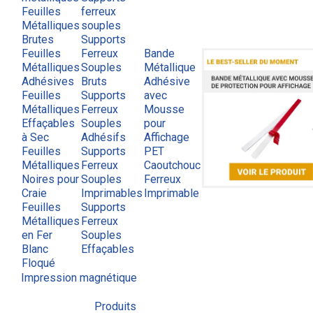
Feuilles
ferreux
Métalliques
souples
Brutes
Supports
Feuilles
Ferreux
Bande
Métalliques
Souples
Métallique
Adhésives
Bruts
Adhésive
Feuilles
Supports
avec
Métalliques
Ferreux
Mousse
Effaçables
Souples
pour
à Sec
Adhésifs
Affichage
Feuilles
Supports
PET
Métalliques
Ferreux
Caoutchouc
Noires pour
Souples
Ferreux
Craie
Imprimables
Imprimable
Feuilles
Supports
Métalliques
Ferreux
en Fer
Souples
Blanc
Effaçables
Floqué
Impression magnétique
Produits