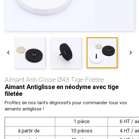


Aimant Anti-Glisse Ø43 Tige Filetée
Aimant Antiglisse en néodyme avec tige
filetée
Profitez de nos tarifs dégressifs pour commander tous vos
aimants antiglisse !
1 pièce
6 HT / a
à partir de :
10 pièces
4 HT / a