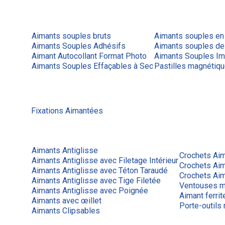
Aimants souples bruts
Aimants souples en
Aimants Souples Adhésifs
Aimants souples de
Aimant Autocollant Format Photo
Aimants Souples Im
Aimants Souples Effaçables à Sec
Pastilles magnétiq
Fixations Aimantées
Aimants Antiglisse
Crochets Ai
Aimants Antiglisse avec Filetage Intérieur
Crochets Ai
Aimants Antiglisse avec Téton Taraudé
Crochets Aim
Aimants Antiglisse avec Tige Filetée
Ventouses m
Aimants Antiglisse avec Poignée
Aimant ferrit
Aimants avec œillet
Porte-outils
Aimants Clipsables