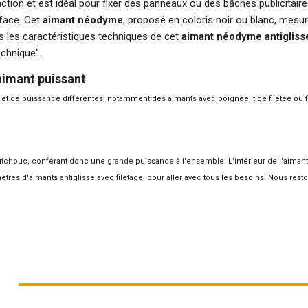
ction et est idéal pour fixer des panneaux ou des bâches publicitair
rface. Cet
aimant néodyme
, proposé en coloris noir ou blanc, mesure
s les caractéristiques techniques de cet
aimant néodyme antigliss
echnique".
aimant puissant
t de puissance différentes, notamment des aimants avec poignée, tige filetée ou fil
houc, conférant donc une grande puissance à l'ensemble. L'intérieur de l'aimant e
ètres d'aimants antiglisse avec filetage, pour aller avec tous les besoins. Nous rest