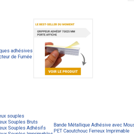
iques adhésives
cteur de Fumée
eux souples
eux Souples Bruts
Bande Métallique Adhésive avec Mous
reux Souples Adhésifs
PET Caoutchouc Ferreux Imprimable
reux Souples Imprimables