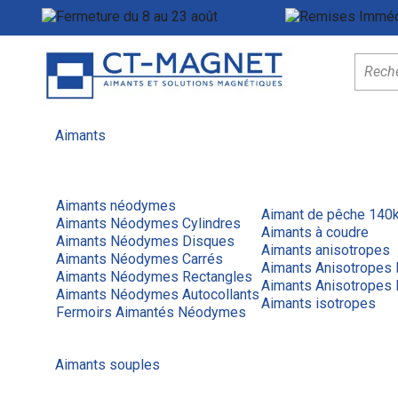
Fermeture du 8 au 23 août
Menu
Aimants
Aimants néodymes
Aimant de pêche 140
Aimants Néodymes Cylindres
Aimants à coudre
Aimants Néodymes Disques
Aimants anisotropes
Aimants Néodymes Carrés
Aimants Anisotropes
Aimants Néodymes Rectangles
Aimants Anisotropes 
Aimants Néodymes Autocollants
Aimants isotropes
Fermoirs Aimantés Néodymes
Aimants souples