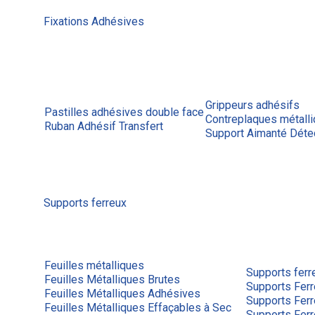
Fixations Adhésives
Grippeurs adhésifs
Pastilles adhésives double face
Contreplaques métall
Ruban Adhésif Transfert
Support Aimanté Déte
Supports ferreux
Feuilles métalliques
Supports ferr
Feuilles Métalliques Brutes
Supports Ferr
Feuilles Métalliques Adhésives
Supports Fer
Feuilles Métalliques Effaçables à Sec
Supports Fer