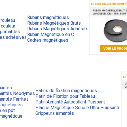
Rubans magnétiques
 rouleau
Rubans Magnétiques Bruts
 couleur
Rubans Magnétiques Adhésifs
primables
Ruban Magnétique en C
ues adhésives
Cadres magnétiques
mantés
Patins de fixation magnétiques
mantés Néodymes
Patin de Fixation pour Tableau
antés Ferrites
Patin Aimanté Autocollant Puissant
agnétiques
Plaque Magnétique Souple Ultra Puissante
e en pot
Grippeurs aimantés
 magnétique