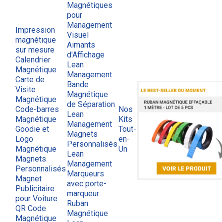
Magnétiques
pour
Management
Impression
Visuel
magnétique
Aimants
sur mesure
d'Affichage
Calendrier
Lean
Magnétique
Management
Carte de
Bande
Visite
Magnétique
Magnétique
de Séparation
Code-barres
Nos
Lean
Magnétique
Kits
Management
Goodie et
Tout-
Magnets
Logo
en-
Personnalisés
Magnétique
Un
Lean
Magnets
Management
Personnalisés
Marqueurs
Magnet
avec porte-
Publicitaire
marqueur
pour Voiture
Ruban
QR Code
Magnétique
Magnétique