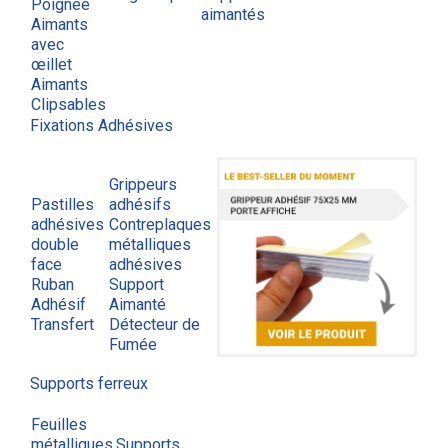
Poignée
aimantés
Aimants
avec
œillet
Aimants
Clipsables
Fixations Adhésives
Grippeurs
Pastilles
adhésifs
adhésives
Contreplaques
double
métalliques
face
adhésives
Ruban
Support
Adhésif
Aimanté
Transfert
Détecteur de
Fumée
Supports ferreux
Feuilles
métalliques
Supports