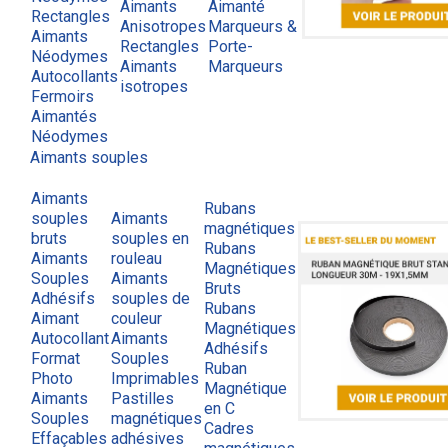
Aimants
Aimanté
Rectangles
Anisotropes
Marqueurs &
Aimants
Rectangles
Porte-
Néodymes
Aimants
Marqueurs
Autocollants
isotropes
Fermoirs
Aimantés
Néodymes
Aimants souples
Aimants
Rubans
souples
Aimants
magnétiques
bruts
souples en
Rubans
Aimants
rouleau
Magnétiques
Souples
Aimants
Bruts
Adhésifs
souples de
Rubans
Aimant
couleur
Magnétiques
Autocollant
Aimants
Adhésifs
Format
Souples
Ruban
Photo
Imprimables
Magnétique
Aimants
Pastilles
en C
Souples
magnétiques
Cadres
Effaçables
adhésives