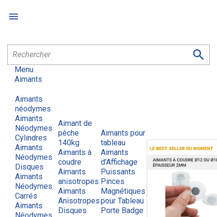


Menu
Aimants
Aimants
néodymes
Aimants
Aimant de
Néodymes
pêche
Aimants pour
Cylindres
140kg
tableau
Aimants
Aimants à
Aimants
Néodymes
coudre
d'Affichage
Disques
Aimants
Puissants
Aimants
anisotropes
Pinces
Néodymes
Aimants
Magnétiques
Carrés
Anisotropes
pour Tableau
Aimants
Disques
Porte Badge
Néodymes