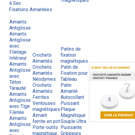
magnétiques
à Sec
Fixations Aimantées
Aimants
Antiglisse
Aimants
Antiglisse
avec
Patins de
Filetage
Crochets
fixation
Intérieur
Aimantés
magnétiques
Aimants
Crochets
Patin de
Antiglisse
Aimantés
Fixation pour
avec
Néodymes
Tableau
Téton
Crochets
Patin
Taraudé
Aimantés
Aimanté
Aimants
Ferrites
Autocollant
Antiglisse
Ventouses
Puissant
avec Tige
magnétiques
Plaque
Filetée
Aimant
Magnétique
Aimants
ferrite en pot
Souple Ultra
Antiglisse
Porte-outils
Puissante
avec
magnétique
Grippeurs