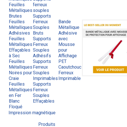
Feuilles
ferreux
Métalliques
souples
Brutes
Supports
Feuilles
Ferreux
Bande
Métalliques
Souples
Métallique
Adhésives
Bruts
Adhésive
Feuilles
Supports
avec
Métalliques
Ferreux
Mousse
Effaçables
Souples
pour
à Sec
Adhésifs
Affichage
Feuilles
Supports
PET
Métalliques
Ferreux
Caoutchouc
Noires pour
Souples
Ferreux
Craie
Imprimables
Imprimable
Feuilles
Supports
Métalliques
Ferreux
en Fer
Souples
Blanc
Effaçables
Floqué
Impression magnétique
Produits