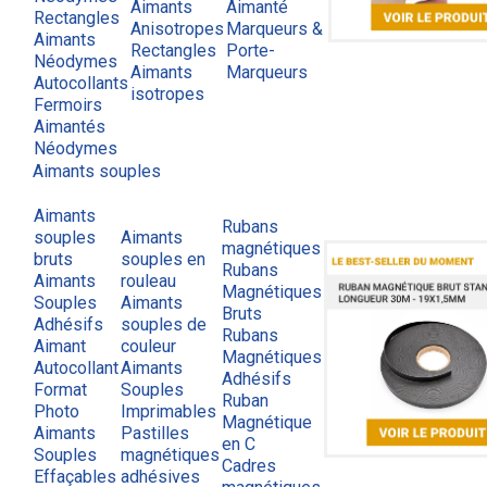
Aimants
Aimanté
Rectangles
Anisotropes
Marqueurs &
Aimants
Rectangles
Porte-
Néodymes
Aimants
Marqueurs
Autocollants
isotropes
Fermoirs
Aimantés
Néodymes
Aimants souples
Aimants
Rubans
souples
Aimants
magnétiques
bruts
souples en
Rubans
Aimants
rouleau
Magnétiques
Souples
Aimants
Bruts
Adhésifs
souples de
Rubans
Aimant
couleur
Magnétiques
Autocollant
Aimants
Adhésifs
Format
Souples
Ruban
Photo
Imprimables
Magnétique
Aimants
Pastilles
en C
Souples
magnétiques
Cadres
Effaçables
adhésives