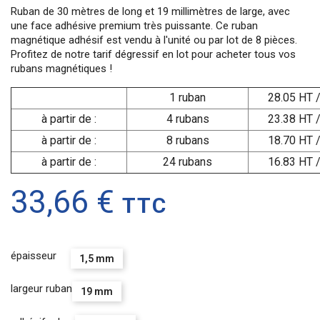
Ruban de 30 mètres de long et 19 millimètres de large, avec
une face adhésive premium très puissante. Ce ruban
magnétique adhésif est vendu à l'unité ou par lot de 8 pièces.
Profitez de notre tarif dégressif en lot pour acheter tous vos
rubans magnétiques !
1 ruban
28.05 HT /
à partir de :
4 rubans
23.38 HT /
à partir de :
8 rubans
18.70 HT /
à partir de :
24 rubans
16.83 HT /
33,66 €
TTC
épaisseur
1,5 mm
largeur ruban
19 mm