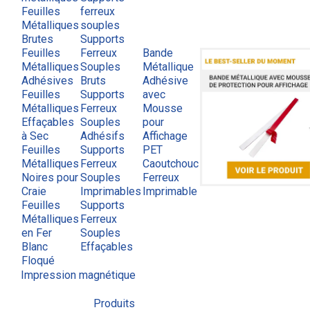
Feuilles
ferreux
Métalliques
souples
Brutes
Supports
Feuilles
Ferreux
Bande
Métalliques
Souples
Métallique
Adhésives
Bruts
Adhésive
Feuilles
Supports
avec
Métalliques
Ferreux
Mousse
Effaçables
Souples
pour
à Sec
Adhésifs
Affichage
Feuilles
Supports
PET
Métalliques
Ferreux
Caoutchouc
Noires pour
Souples
Ferreux
Craie
Imprimables
Imprimable
Feuilles
Supports
Métalliques
Ferreux
en Fer
Souples
Blanc
Effaçables
Floqué
Impression magnétique
Produits