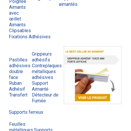
Poignée
aimantés
Aimants
avec
œillet
Aimants
Clipsables
Fixations Adhésives
Grippeurs
Pastilles
adhésifs
adhésives
Contreplaques
double
métalliques
face
adhésives
Ruban
Support
Adhésif
Aimanté
Transfert
Détecteur de
Fumée
Supports ferreux
Feuilles
métalliques
Supports