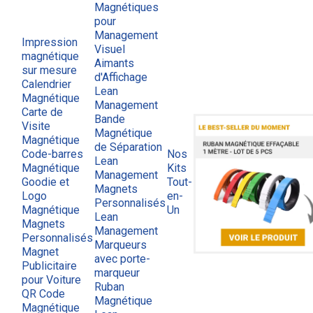
Magnétiques
pour
Management
Impression
Visuel
magnétique
Aimants
sur mesure
d'Affichage
Calendrier
Lean
Magnétique
Management
Carte de
Bande
Visite
Magnétique
Magnétique
de Séparation
Code-barres
Nos
Lean
Magnétique
Kits
Management
Goodie et
Tout-
Magnets
Logo
en-
Personnalisés
Magnétique
Un
Lean
Magnets
Management
Personnalisés
Marqueurs
Magnet
avec porte-
Publicitaire
marqueur
pour Voiture
Ruban
QR Code
Magnétique
Magnétique