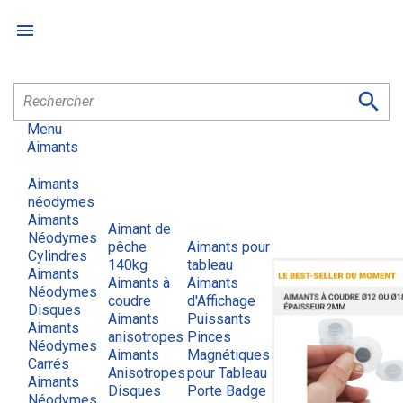


Menu
Aimants
Aimants
néodymes
Aimants
Aimant de
Néodymes
pêche
Aimants pour
Cylindres
140kg
tableau
Aimants
Aimants à
Aimants
Néodymes
coudre
d'Affichage
Disques
Aimants
Puissants
Aimants
anisotropes
Pinces
Néodymes
Aimants
Magnétiques
Carrés
Anisotropes
pour Tableau
Aimants
Disques
Porte Badge
Néodymes