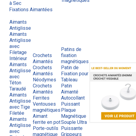
magnétiques
à Sec
Fixations Aimantées
Aimants
Antiglisse
Aimants
Antiglisse
avec
Patins de
Filetage
Crochets
fixation
Intérieur
Aimantés
magnétiques
Aimants
Crochets
Patin de
Antiglisse
Aimantés
Fixation pour
avec
Néodymes
Tableau
Téton
Crochets
Patin
Taraudé
Aimantés
Aimanté
Aimants
Ferrites
Autocollant
Antiglisse
Ventouses
Puissant
avec Tige
magnétiques
Plaque
Filetée
Aimant
Magnétique
Aimants
ferrite en pot
Souple Ultra
Antiglisse
Porte-outils
Puissante
avec
magnétique
Grippeurs