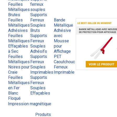
Feuilles
ferreux
Métalliques
souples
Brutes
Supports
Feuilles
Ferreux
Bande
Métalliques
Souples
Métallique
Adhésives
Bruts
Adhésive
Feuilles
Supports
avec
Métalliques
Ferreux
Mousse
Effaçables
Souples
pour
à Sec
Adhésifs
Affichage
Feuilles
Supports
PET
Métalliques
Ferreux
Caoutchouc
Noires pour
Souples
Ferreux
Craie
Imprimables
Imprimable
Feuilles
Supports
Métalliques
Ferreux
en Fer
Souples
Blanc
Effaçables
Floqué
Impression magnétique
Produits