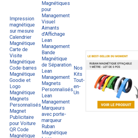
Magnétiques
pour
Management
Impression
Visuel
magnétique
Aimants
sur mesure
d'Affichage
Calendrier
Lean
Magnétique
Management
Carte de
Bande
Visite
Magnétique
Magnétique
de Séparation
Code-barres
Nos
Lean
Magnétique
Kits
Management
Goodie et
Tout-
Magnets
Logo
en-
Personnalisés
Magnétique
Un
Lean
Magnets
Management
Personnalisés
Marqueurs
Magnet
avec porte-
Publicitaire
marqueur
pour Voiture
Ruban
QR Code
Magnétique
Magnétique