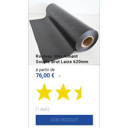
Rouleau 30m Aimant
Souple Brut Laize 620mm
à partir de
76,00 €
x
(1 avis)
VOIR PRODUIT