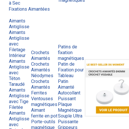
magnétiques
à Sec
Fixations Aimantées
Aimants
Antiglisse
Aimants
Antiglisse
avec
Patins de
Filetage
Crochets
fixation
Intérieur
Aimantés
magnétiques
Aimants
Crochets
Patin de
Antiglisse
Aimantés
Fixation pour
avec
Néodymes
Tableau
Téton
Crochets
Patin
Taraudé
Aimantés
Aimanté
Aimants
Ferrites
Autocollant
Antiglisse
Ventouses
Puissant
avec Tige
magnétiques
Plaque
Filetée
Aimant
Magnétique
Aimants
ferrite en pot
Souple Ultra
Antiglisse
Porte-outils
Puissante
avec
magnétique
Grippeurs