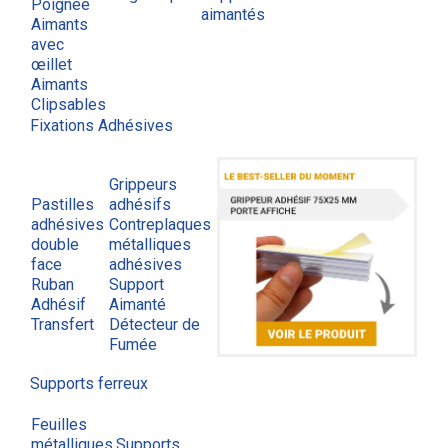
Poignée
aimantés
Aimants
avec
œillet
Aimants
Clipsables
Fixations Adhésives
Grippeurs
Pastilles
adhésifs
adhésives
Contreplaques
double
métalliques
face
adhésives
Ruban
Support
Adhésif
Aimanté
Transfert
Détecteur de
Fumée
Supports ferreux
Feuilles
métalliques
Supports