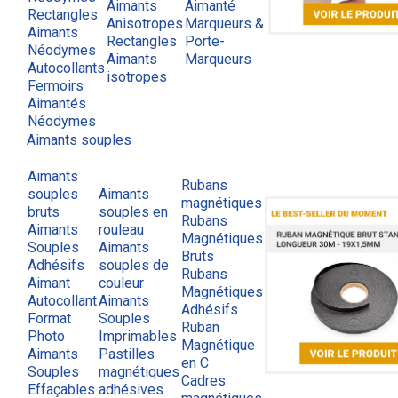
Aimants
Aimanté
Rectangles
Anisotropes
Marqueurs &
Aimants
Rectangles
Porte-
Néodymes
Aimants
Marqueurs
Autocollants
isotropes
Fermoirs
Aimantés
Néodymes
Aimants souples
Aimants
Rubans
souples
Aimants
magnétiques
bruts
souples en
Rubans
Aimants
rouleau
Magnétiques
Souples
Aimants
Bruts
Adhésifs
souples de
Rubans
Aimant
couleur
Magnétiques
Autocollant
Aimants
Adhésifs
Format
Souples
Ruban
Photo
Imprimables
Magnétique
Aimants
Pastilles
en C
Souples
magnétiques
Cadres
Effaçables
adhésives