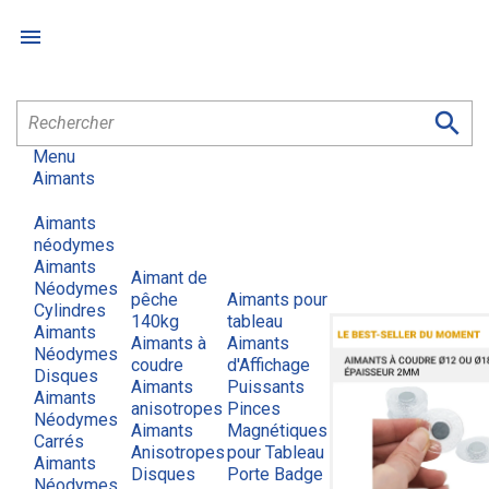


Menu
Aimants
Aimants
néodymes
Aimants
Aimant de
Néodymes
pêche
Aimants pour
Cylindres
140kg
tableau
Aimants
Aimants à
Aimants
Néodymes
coudre
d'Affichage
Disques
Aimants
Puissants
Aimants
anisotropes
Pinces
Néodymes
Aimants
Magnétiques
Carrés
Anisotropes
pour Tableau
Aimants
Disques
Porte Badge
Néodymes