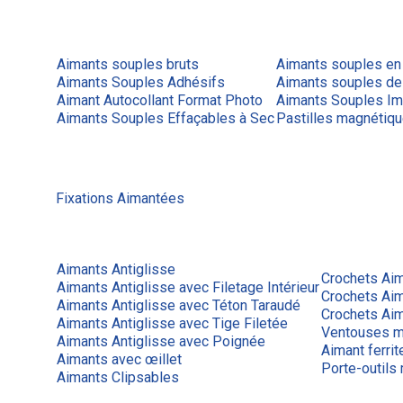
Aimants souples bruts
Aimants souples en
Aimants Souples Adhésifs
Aimants souples de
Aimant Autocollant Format Photo
Aimants Souples Im
Aimants Souples Effaçables à Sec
Pastilles magnétiq
Fixations Aimantées
Aimants Antiglisse
Crochets Ai
Aimants Antiglisse avec Filetage Intérieur
Crochets Ai
Aimants Antiglisse avec Téton Taraudé
Crochets Aim
Aimants Antiglisse avec Tige Filetée
Ventouses m
Aimants Antiglisse avec Poignée
Aimant ferrit
Aimants avec œillet
Porte-outils
Aimants Clipsables