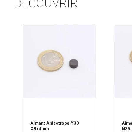
DÉCOUVRIR
Aimant Anisotrope Y30
Aima
Ø8x4mm
N35