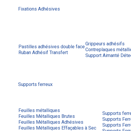
Fixations Adhésives
Grippeurs adhésifs
Pastilles adhésives double face
Contreplaques métall
Ruban Adhésif Transfert
Support Aimanté Déte
Supports ferreux
Feuilles métalliques
Supports ferr
Feuilles Métalliques Brutes
Supports Ferr
Feuilles Métalliques Adhésives
Supports Fer
Feuilles Métalliques Effaçables à Sec
Supports Fer