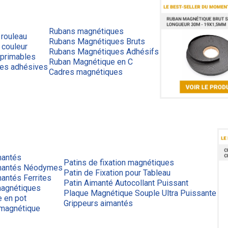
Rubans magnétiques
 rouleau
Rubans Magnétiques Bruts
 couleur
Rubans Magnétiques Adhésifs
primables
Ruban Magnétique en C
ues adhésives
Cadres magnétiques
mantés
Patins de fixation magnétiques
mantés Néodymes
Patin de Fixation pour Tableau
antés Ferrites
Patin Aimanté Autocollant Puissant
agnétiques
Plaque Magnétique Souple Ultra Puissante
e en pot
Grippeurs aimantés
 magnétique