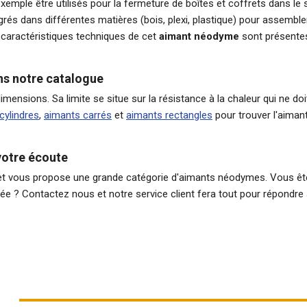
emple être utilisés pour la fermeture de boîtes et coffrets dans le 
rés dans différentes matières (bois, plexi, plastique) pour assemble
s caractéristiques techniques de cet
aimant néodyme
sont présentes
ns notre catalogue
sions. Sa limite se situe sur la résistance à la chaleur qui ne doi
cylindres
,
aimants carrés
et
aimants rectangles
pour trouver l'aiman
votre écoute
gnet vous propose une grande catégorie d'aimants néodymes. Vous ê
ée ? Contactez nous et notre service client fera tout pour répondre