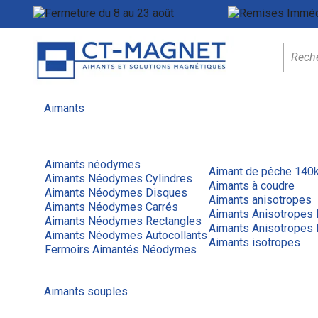
Fermeture du 8 au 23 août
Menu
Aimants
Aimants néodymes
Aimant de pêche 140
Aimants Néodymes Cylindres
Aimants à coudre
Aimants Néodymes Disques
Aimants anisotropes
Aimants Néodymes Carrés
Aimants Anisotropes
Aimants Néodymes Rectangles
Aimants Anisotropes 
Aimants Néodymes Autocollants
Aimants isotropes
Fermoirs Aimantés Néodymes
Aimants souples