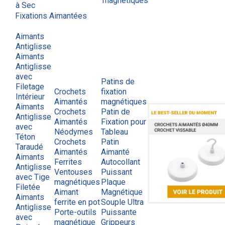
magnétiques
à Sec
Fixations Aimantées
Aimants
Antiglisse
Aimants
Antiglisse
avec
Patins de
Filetage
Crochets
fixation
Intérieur
Aimantés
magnétiques
Aimants
Crochets
Patin de
Antiglisse
Aimantés
Fixation pour
avec
Néodymes
Tableau
Téton
Crochets
Patin
Taraudé
Aimantés
Aimanté
Aimants
Ferrites
Autocollant
Antiglisse
Ventouses
Puissant
avec Tige
magnétiques
Plaque
Filetée
Aimant
Magnétique
Aimants
ferrite en pot
Souple Ultra
Antiglisse
Porte-outils
Puissante
avec
magnétique
Grippeurs