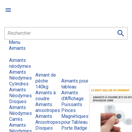


Menu
Aimants
Aimants
néodymes
Aimants
Aimant de
Néodymes
pêche
Aimants pour
Cylindres
140kg
tableau
Aimants
Aimants à
Aimants
Néodymes
coudre
d'Affichage
Disques
Aimants
Puissants
Aimants
anisotropes
Pinces
Néodymes
Aimants
Magnétiques
Carrés
Anisotropes
pour Tableau
Aimants
Disques
Porte Badge
Néodymes