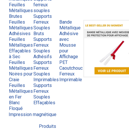
Feuilles
ferreux
Métalliques
souples
Brutes
Supports
Feuilles
Ferreux
Bande
Métalliques
Souples
Métallique
Adhésives
Bruts
Adhésive
Feuilles
Supports
avec
Métalliques
Ferreux
Mousse
Effaçables
Souples
pour
à Sec
Adhésifs
Affichage
Feuilles
Supports
PET
Métalliques
Ferreux
Caoutchouc
Noires pour
Souples
Ferreux
Craie
Imprimables
Imprimable
Feuilles
Supports
Métalliques
Ferreux
en Fer
Souples
Blanc
Effaçables
Floqué
Impression magnétique
Produits