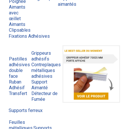
Poignée
aimantés
Aimants
avec
œillet
Aimants
Clipsables
Fixations Adhésives
Grippeurs
Pastilles
adhésifs
adhésives
Contreplaques
double
métalliques
face
adhésives
Ruban
Support
Adhésif
Aimanté
Transfert
Détecteur de
Fumée
Supports ferreux
Feuilles
métalliques
Supports