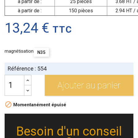
à partir de :
25 pièces
3.68 HT / 
à partir de :
150 pièces
2.94 HT / 
13,24 €
TTC
magnétisation
N35
Référence : 554
Ajouter au panier

Momentanément épuisé
Besoin d'un conseil