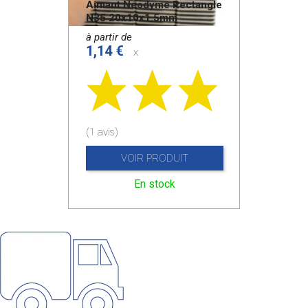
Aimant Néodyme Rectangle
N35 20x10x1.5mm
à partir de
1,14 €
x
(1 avis)
VOIR PRODUIT
En stock