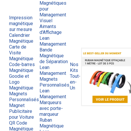
Magnétiques
pour
Management
Impression
Visuel
magnétique
Aimants
sur mesure
d'Affichage
Calendrier
Lean
Magnétique
Management
Carte de
Bande
Visite
Magnétique
Magnétique
de Séparation
Code-barres
Nos
Lean
Magnétique
Kits
Management
Goodie et
Tout-
Magnets
Logo
en-
Personnalisés
Magnétique
Un
Lean
Magnets
Management
Personnalisés
Marqueurs
Magnet
avec porte-
Publicitaire
marqueur
pour Voiture
Ruban
QR Code
Magnétique
Magnétique