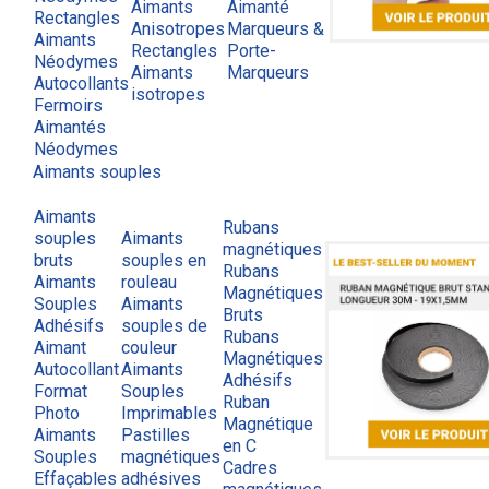
Aimants
Aimanté
Rectangles
Anisotropes
Marqueurs &
Aimants
Rectangles
Porte-
Néodymes
Aimants
Marqueurs
Autocollants
isotropes
Fermoirs
Aimantés
Néodymes
Aimants souples
Aimants
Rubans
souples
Aimants
magnétiques
bruts
souples en
Rubans
Aimants
rouleau
Magnétiques
Souples
Aimants
Bruts
Adhésifs
souples de
Rubans
Aimant
couleur
Magnétiques
Autocollant
Aimants
Adhésifs
Format
Souples
Ruban
Photo
Imprimables
Magnétique
Aimants
Pastilles
en C
Souples
magnétiques
Cadres
Effaçables
adhésives