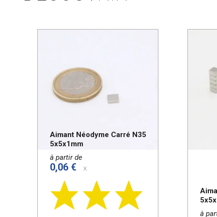
Aimant Néodyme Carré N35
5x5x1mm
à partir de
0,06 €
x
Aima
5x5
à par