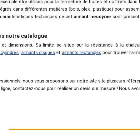
exemple être utilisés pour la fermeture de boîtes et coffrets dans 
égrés dans différentes matières (bois, plexi, plastique) pour assem
s caractéristiques techniques de cet
aimant néodyme
sont présent
ns notre catalogue
 dimensions. Sa limite se situe sur la résistance à la chaleur
cylindres
,
aimants disques
et
aimants rectangles
pour trouver l'ai
ssionnels, nous vous proposons sur notre site site plusieurs référenc
ligne, contactez-nous pour réaliser un devis sur mesure ! Nous avon