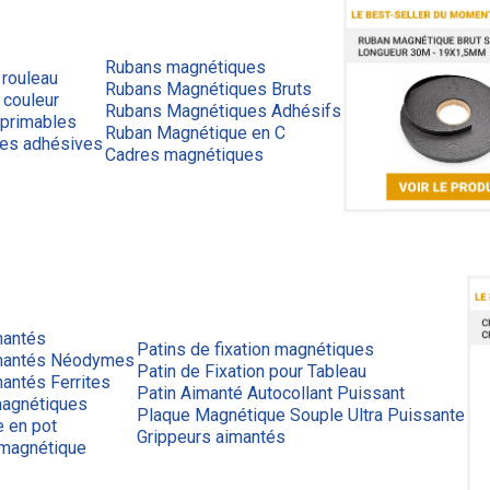
Rubans magnétiques
 rouleau
Rubans Magnétiques Bruts
 couleur
Rubans Magnétiques Adhésifs
primables
Ruban Magnétique en C
ues adhésives
Cadres magnétiques
mantés
Patins de fixation magnétiques
mantés Néodymes
Patin de Fixation pour Tableau
antés Ferrites
Patin Aimanté Autocollant Puissant
agnétiques
Plaque Magnétique Souple Ultra Puissante
e en pot
Grippeurs aimantés
 magnétique