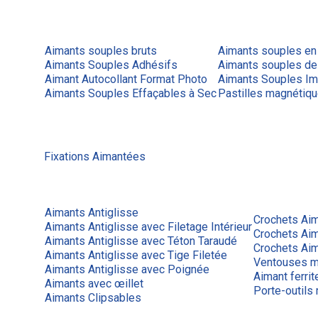
Aimants souples bruts
Aimants souples en
Aimants Souples Adhésifs
Aimants souples de
Aimant Autocollant Format Photo
Aimants Souples Im
Aimants Souples Effaçables à Sec
Pastilles magnétiq
Fixations Aimantées
Aimants Antiglisse
Crochets Ai
Aimants Antiglisse avec Filetage Intérieur
Crochets Ai
Aimants Antiglisse avec Téton Taraudé
Crochets Aim
Aimants Antiglisse avec Tige Filetée
Ventouses m
Aimants Antiglisse avec Poignée
Aimant ferrit
Aimants avec œillet
Porte-outils
Aimants Clipsables