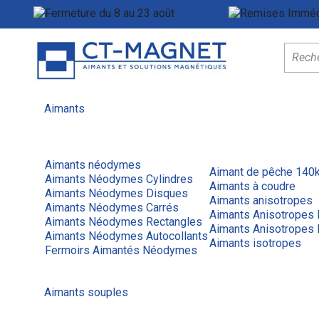
Fermeture du 8 au 23 août
Menu
Aimants
Aimants néodymes
Aimant de pêche 140
Aimants Néodymes Cylindres
Aimants à coudre
Aimants Néodymes Disques
Aimants anisotropes
Aimants Néodymes Carrés
Aimants Anisotropes
Aimants Néodymes Rectangles
Aimants Anisotropes 
Aimants Néodymes Autocollants
Aimants isotropes
Fermoirs Aimantés Néodymes
Aimants souples