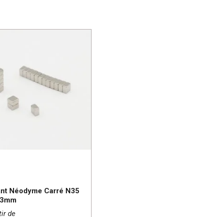
nt Néodyme Carré N35
x3mm
tir de