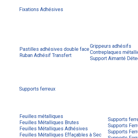
Fixations Adhésives
Grippeurs adhésifs
Pastilles adhésives double face
Contreplaques métall
Ruban Adhésif Transfert
Support Aimanté Déte
Supports ferreux
Feuilles métalliques
Supports ferr
Feuilles Métalliques Brutes
Supports Ferr
Feuilles Métalliques Adhésives
Supports Fer
Feuilles Métalliques Effaçables à Sec
Supports Fer