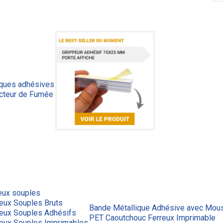
iques adhésives
cteur de Fumée
eux souples
eux Souples Bruts
Bande Métallique Adhésive avec Mous
reux Souples Adhésifs
PET Caoutchouc Ferreux Imprimable
reux Souples Imprimables