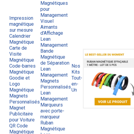
Magnétiques
pour
Management
Impression
Visuel
magnétique
Aimants
sur mesure
d'Affichage
Calendrier
Lean
Magnétique
Management
Carte de
Bande
Visite
Magnétique
Magnétique
de Séparation
Code-barres
Nos
Lean
Magnétique
Kits
Management
Goodie et
Tout-
Magnets
Logo
en-
Personnalisés
Magnétique
Un
Lean
Magnets
Management
Personnalisés
Marqueurs
Magnet
avec porte-
Publicitaire
marqueur
pour Voiture
Ruban
QR Code
Magnétique
Magnétique