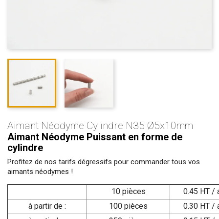
Aimant Néodyme Cylindre N35 Ø5x10mm
Aimant Néodyme Puissant en forme de
cylindre
Profitez de nos tarifs dégressifs pour commander tous vos
aimants néodymes !
10 pièces
0.45 HT / 
à partir de :
100 pièces
0.30 HT / 