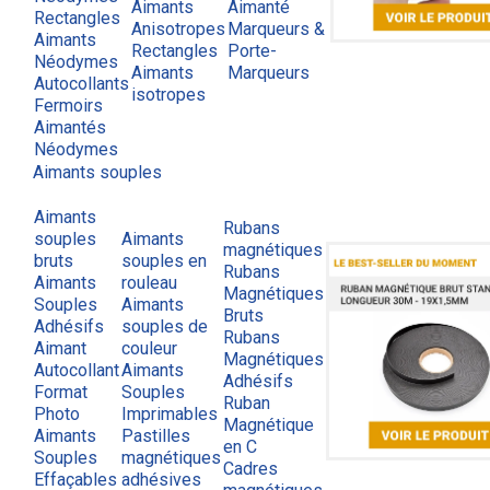
Aimants
Aimanté
Rectangles
Anisotropes
Marqueurs &
Aimants
Rectangles
Porte-
Néodymes
Aimants
Marqueurs
Autocollants
isotropes
Fermoirs
Aimantés
Néodymes
Aimants souples
Aimants
Rubans
souples
Aimants
magnétiques
bruts
souples en
Rubans
Aimants
rouleau
Magnétiques
Souples
Aimants
Bruts
Adhésifs
souples de
Rubans
Aimant
couleur
Magnétiques
Autocollant
Aimants
Adhésifs
Format
Souples
Ruban
Photo
Imprimables
Magnétique
Aimants
Pastilles
en C
Souples
magnétiques
Cadres
Effaçables
adhésives