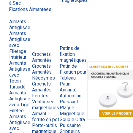
magnétiques
à Sec
Fixations Aimantées
Aimants
Antiglisse
Aimants
Antiglisse
avec
Patins de
Filetage
Crochets
fixation
Intérieur
Aimantés
magnétiques
Aimants
Crochets
Patin de
Antiglisse
Aimantés
Fixation pour
avec
Néodymes
Tableau
Téton
Crochets
Patin
Taraudé
Aimantés
Aimanté
Aimants
Ferrites
Autocollant
Antiglisse
Ventouses
Puissant
avec Tige
magnétiques
Plaque
Filetée
Aimant
Magnétique
Aimants
ferrite en pot
Souple Ultra
Antiglisse
Porte-outils
Puissante
avec
magnétique
Grippeurs