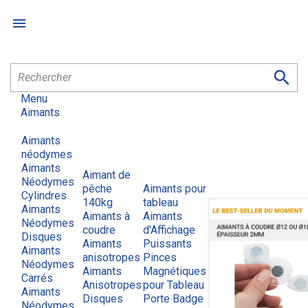


Menu
Aimants
Aimants
néodymes
Aimants
Aimant de
Néodymes
pêche
Aimants pour
Cylindres
140kg
tableau
Aimants
Aimants à
Aimants
Néodymes
coudre
d'Affichage
Disques
Aimants
Puissants
Aimants
anisotropes
Pinces
Néodymes
Aimants
Magnétiques
Carrés
Anisotropes
pour Tableau
Aimants
Disques
Porte Badge
Néodymes