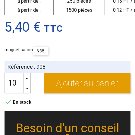
à partir de :
250 pièces
0.15 HT / 
à partir de :
1500 pièces
0.12 HT / 
5,40 €
TTC
magnétisation
N35
Référence : 908
Ajouter au panier

En stock
Besoin d'un conseil