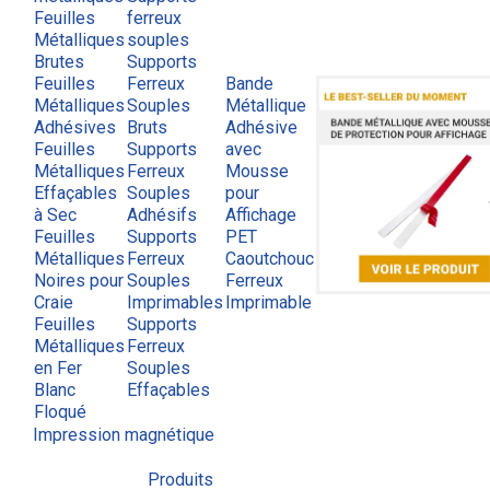
Feuilles
ferreux
Métalliques
souples
Brutes
Supports
Feuilles
Ferreux
Bande
Métalliques
Souples
Métallique
Adhésives
Bruts
Adhésive
Feuilles
Supports
avec
Métalliques
Ferreux
Mousse
Effaçables
Souples
pour
à Sec
Adhésifs
Affichage
Feuilles
Supports
PET
Métalliques
Ferreux
Caoutchouc
Noires pour
Souples
Ferreux
Craie
Imprimables
Imprimable
Feuilles
Supports
Métalliques
Ferreux
en Fer
Souples
Blanc
Effaçables
Floqué
Impression magnétique
Produits