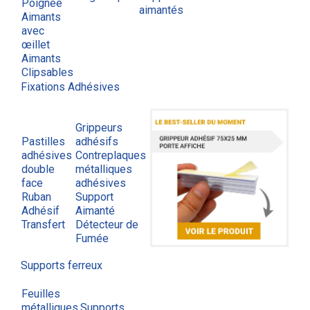
Poignée
aimantés
Aimants
avec
œillet
Aimants
Clipsables
Fixations Adhésives
Grippeurs
Pastilles
adhésifs
adhésives
Contreplaques
double
métalliques
face
adhésives
Ruban
Support
Adhésif
Aimanté
Transfert
Détecteur de
Fumée
Supports ferreux
Feuilles
métalliques
Supports