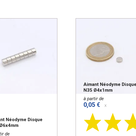
Aimant Néodyme Disqu
N35 Ø4x1mm
à partir de
0,05 €
x
nt Néodyme Disque
 Ø6x4mm
tir de