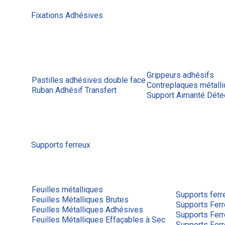
Fixations Adhésives
Grippeurs adhésifs
Pastilles adhésives double face
Contreplaques métall
Ruban Adhésif Transfert
Support Aimanté Déte
Supports ferreux
Feuilles métalliques
Supports ferr
Feuilles Métalliques Brutes
Supports Ferr
Feuilles Métalliques Adhésives
Supports Fer
Feuilles Métalliques Effaçables à Sec
Supports Fer