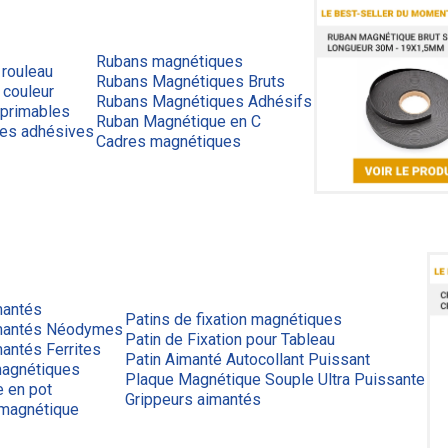
Rubans magnétiques
 rouleau
Rubans Magnétiques Bruts
 couleur
Rubans Magnétiques Adhésifs
primables
Ruban Magnétique en C
ues adhésives
Cadres magnétiques
mantés
Patins de fixation magnétiques
mantés Néodymes
Patin de Fixation pour Tableau
antés Ferrites
Patin Aimanté Autocollant Puissant
agnétiques
Plaque Magnétique Souple Ultra Puissante
e en pot
Grippeurs aimantés
 magnétique