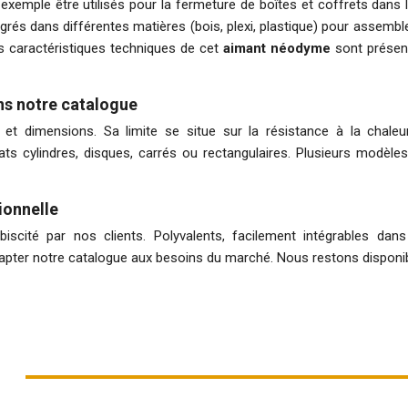
exemple être utilisés pour la fermeture de boîtes et coffrets dans 
rés dans différentes matières (bois, plexi, plastique) pour assemble
es caractéristiques techniques de cet
aimant néodyme
sont présen
ns notre catalogue
 dimensions. Sa limite se situe sur la résistance à la chaleur
 cylindres, disques, carrés ou rectangulaires. Plusieurs modèle
ionnelle
scité par nos clients. Polyvalents, facilement intégrables dan
apter notre catalogue aux besoins du marché. Nous restons disponi