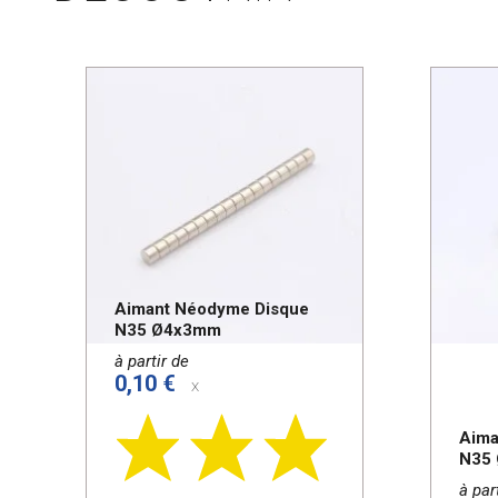
Aimant Néodyme Disque
N35 Ø4x3mm
à partir de
0,10 €
x
Aima
N35
à par