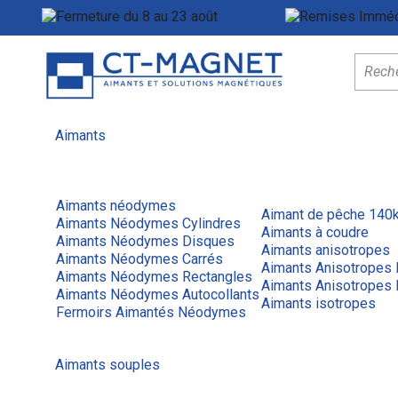
Fermeture du 8 au 23 août
Menu
Aimants
Aimants néodymes
Aimant de pêche 140
Aimants Néodymes Cylindres
Aimants à coudre
Aimants Néodymes Disques
Aimants anisotropes
Aimants Néodymes Carrés
Aimants Anisotropes
Aimants Néodymes Rectangles
Aimants Anisotropes 
Aimants Néodymes Autocollants
Aimants isotropes
Fermoirs Aimantés Néodymes
Aimants souples