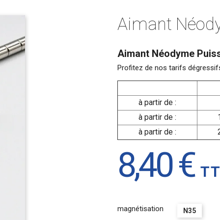
Aimant Néod
Aimant Néodyme Puiss
Profitez de nos tarifs dégres
à partir de :
à partir de :
à partir de :
8,40 €
T
magnétisation
N35