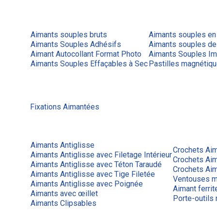
Aimants souples bruts
Aimants souples en
Aimants Souples Adhésifs
Aimants souples de
Aimant Autocollant Format Photo
Aimants Souples Im
Aimants Souples Effaçables à Sec
Pastilles magnétiq
Fixations Aimantées
Aimants Antiglisse
Crochets Ai
Aimants Antiglisse avec Filetage Intérieur
Crochets Ai
Aimants Antiglisse avec Téton Taraudé
Crochets Aim
Aimants Antiglisse avec Tige Filetée
Ventouses m
Aimants Antiglisse avec Poignée
Aimant ferrit
Aimants avec œillet
Porte-outils
Aimants Clipsables