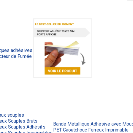
iques adhésives
cteur de Fumée
eux souples
eux Souples Bruts
Bande Métallique Adhésive avec Mous
reux Souples Adhésifs
PET Caoutchouc Ferreux Imprimable
reux Souples Imprimables