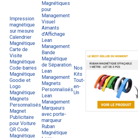
Magnétiques
pour
Management
Impression
Visuel
magnétique
Aimants
sur mesure
d'Affichage
Calendrier
Lean
Magnétique
Management
Carte de
Bande
Visite
Magnétique
Magnétique
de Séparation
Code-barres
Nos
Lean
Magnétique
Kits
Management
Goodie et
Tout-
Magnets
Logo
en-
Personnalisés
Magnétique
Un
Lean
Magnets
Management
Personnalisés
Marqueurs
Magnet
avec porte-
Publicitaire
marqueur
pour Voiture
Ruban
QR Code
Magnétique
Magnétique