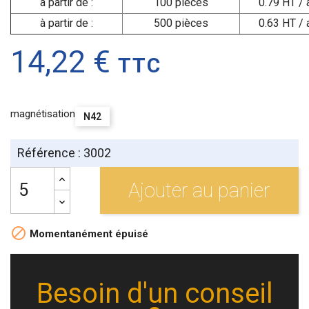
à partir de :
100 pièces
0.79 HT / 
à partir de :
500 pièces
0.63 HT / 
14,22 €
TTC
magnétisation
N42
Référence : 3002
Ajouter au panier

Momentanément épuisé
Besoin d'un conseil