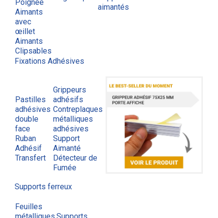
Poignée
aimantés
Aimants
avec
œillet
Aimants
Clipsables
Fixations Adhésives
Grippeurs
Pastilles
adhésifs
adhésives
Contreplaques
double
métalliques
face
adhésives
Ruban
Support
Adhésif
Aimanté
Transfert
Détecteur de
Fumée
Supports ferreux
Feuilles
métalliques
Supports