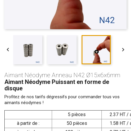


Aimant Néodyme Anneau N42 Ø15x6x6mm
Aimant Néodyme Puissant en forme de
disque
Profitez de nos tarifs dégressifs pour commander tous vos
aimants néodymes !
5 pièces
2.37 HT / 
à partir de :
50 pièces
1.58 HT / 