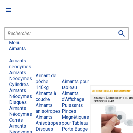


Menu
Aimants
Aimants
néodymes
Aimants
Aimant de
Néodymes
pêche
Aimants pour
Cylindres
140kg
tableau
Aimants
Aimants à
Aimants
Néodymes
coudre
d'Affichage
Disques
Aimants
Puissants
Aimants
anisotropes
Pinces
Néodymes
Aimants
Magnétiques
Carrés
Anisotropes
pour Tableau
Aimants
Disques
Porte Badge
Néodymes