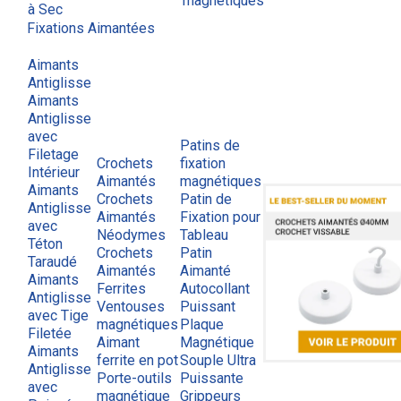
magnétiques
à Sec
Fixations Aimantées
Aimants
Antiglisse
Aimants
Antiglisse
avec
Patins de
Filetage
Crochets
fixation
Intérieur
Aimantés
magnétiques
Aimants
Crochets
Patin de
Antiglisse
Aimantés
Fixation pour
avec
Néodymes
Tableau
Téton
Crochets
Patin
Taraudé
Aimantés
Aimanté
Aimants
Ferrites
Autocollant
Antiglisse
Ventouses
Puissant
avec Tige
magnétiques
Plaque
Filetée
Aimant
Magnétique
Aimants
ferrite en pot
Souple Ultra
Antiglisse
Porte-outils
Puissante
avec
magnétique
Grippeurs