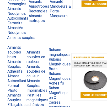
Aimants
Aimanté
Rectangles
Anisotropes
Marqueurs &
Aimants
Rectangles
Porte-
Néodymes
Aimants
Marqueurs
Autocollants
isotropes
Fermoirs
Aimantés
Néodymes
Aimants souples
Aimants
Rubans
souples
Aimants
magnétiques
bruts
souples en
Rubans
Aimants
rouleau
Magnétiques
Souples
Aimants
Bruts
Adhésifs
souples de
Rubans
Aimant
couleur
Magnétiques
Autocollant
Aimants
Adhésifs
Format
Souples
Ruban
Photo
Imprimables
Magnétique
Aimants
Pastilles
en C
Souples
magnétiques
Cadres
Effaçables
adhésives