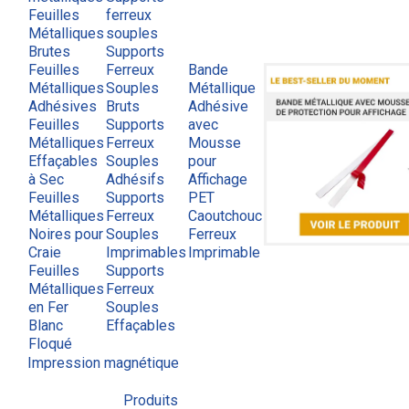
Feuilles
ferreux
Métalliques
souples
Brutes
Supports
Feuilles
Ferreux
Bande
Métalliques
Souples
Métallique
Adhésives
Bruts
Adhésive
Feuilles
Supports
avec
Métalliques
Ferreux
Mousse
Effaçables
Souples
pour
à Sec
Adhésifs
Affichage
Feuilles
Supports
PET
Métalliques
Ferreux
Caoutchouc
Noires pour
Souples
Ferreux
Craie
Imprimables
Imprimable
Feuilles
Supports
Métalliques
Ferreux
en Fer
Souples
Blanc
Effaçables
Floqué
Impression magnétique
Produits