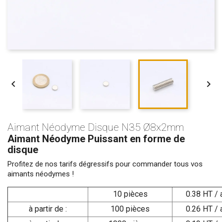


Aimant Néodyme Disque N35 Ø8x2mm
Aimant Néodyme Puissant en forme de
disque
Profitez de nos tarifs dégressifs pour commander tous vos
aimants néodymes !
10 pièces
0.38 HT / 
à partir de :
100 pièces
0.26 HT / 