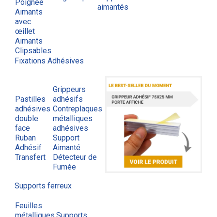
Poignée
aimantés
Aimants
avec
œillet
Aimants
Clipsables
Fixations Adhésives
Grippeurs
Pastilles
adhésifs
adhésives
Contreplaques
double
métalliques
face
adhésives
Ruban
Support
Adhésif
Aimanté
Transfert
Détecteur de
Fumée
Supports ferreux
Feuilles
métalliques
Supports