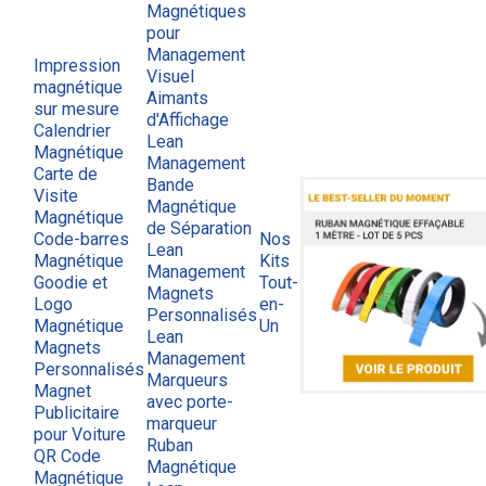
Magnétiques
pour
Management
Impression
Visuel
magnétique
Aimants
sur mesure
d'Affichage
Calendrier
Lean
Magnétique
Management
Carte de
Bande
Visite
Magnétique
Magnétique
de Séparation
Code-barres
Nos
Lean
Magnétique
Kits
Management
Goodie et
Tout-
Magnets
Logo
en-
Personnalisés
Magnétique
Un
Lean
Magnets
Management
Personnalisés
Marqueurs
Magnet
avec porte-
Publicitaire
marqueur
pour Voiture
Ruban
QR Code
Magnétique
Magnétique