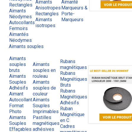
Aimants
Aimanté
Rectangles
Anisotropes
Marqueurs &
Aimants
Rectangles
Porte-
Néodymes
Aimants
Marqueurs
Autocollants
isotropes
Fermoirs
Aimantés
Néodymes
Aimants souples
Aimants
Rubans
souples
Aimants
magnétiques
bruts
souples en
Rubans
Aimants
rouleau
Magnétiques
Souples
Aimants
Bruts
Adhésifs
souples de
Rubans
Aimant
couleur
Magnétiques
Autocollant
Aimants
Adhésifs
Format
Souples
Ruban
Photo
Imprimables
Magnétique
Aimants
Pastilles
en C
Souples
magnétiques
Cadres
Effaçables
adhésives