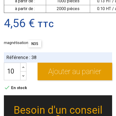
à partir de :
1000 pièces
0.13 HT / 
à partir de :
2000 pièces
0.10 HT / 
4,56 €
TTC
magnétisation
N35
Référence : 38
Ajouter au panier

En stock
Besoin d'un conseil