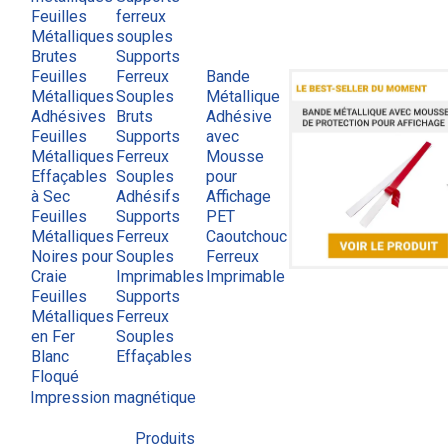
Feuilles
ferreux
Métalliques
souples
Brutes
Supports
Feuilles
Ferreux
Bande
Métalliques
Souples
Métallique
Adhésives
Bruts
Adhésive
Feuilles
Supports
avec
Métalliques
Ferreux
Mousse
Effaçables
Souples
pour
à Sec
Adhésifs
Affichage
Feuilles
Supports
PET
Métalliques
Ferreux
Caoutchouc
Noires pour
Souples
Ferreux
Craie
Imprimables
Imprimable
Feuilles
Supports
Métalliques
Ferreux
en Fer
Souples
Blanc
Effaçables
Floqué
Impression magnétique
Produits