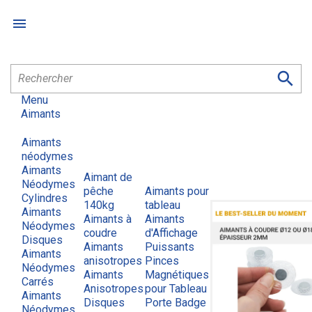


Menu
Aimants
Aimants
néodymes
Aimants
Aimant de
Néodymes
pêche
Aimants pour
Cylindres
140kg
tableau
Aimants
Aimants à
Aimants
Néodymes
coudre
d'Affichage
Disques
Aimants
Puissants
Aimants
anisotropes
Pinces
Néodymes
Aimants
Magnétiques
Carrés
Anisotropes
pour Tableau
Aimants
Disques
Porte Badge
Néodymes