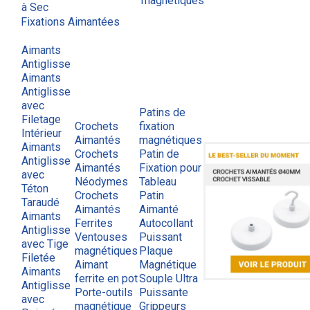
magnétiques
à Sec
Fixations Aimantées
Aimants
Antiglisse
Aimants
Antiglisse
avec
Patins de
Filetage
Crochets
fixation
Intérieur
Aimantés
magnétiques
Aimants
Crochets
Patin de
Antiglisse
Aimantés
Fixation pour
avec
Néodymes
Tableau
Téton
Crochets
Patin
Taraudé
Aimantés
Aimanté
Aimants
Ferrites
Autocollant
Antiglisse
Ventouses
Puissant
avec Tige
magnétiques
Plaque
Filetée
Aimant
Magnétique
Aimants
ferrite en pot
Souple Ultra
Antiglisse
Porte-outils
Puissante
avec
magnétique
Grippeurs