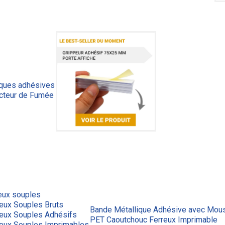
iques adhésives
cteur de Fumée
eux souples
eux Souples Bruts
Bande Métallique Adhésive avec Mous
reux Souples Adhésifs
PET Caoutchouc Ferreux Imprimable
reux Souples Imprimables