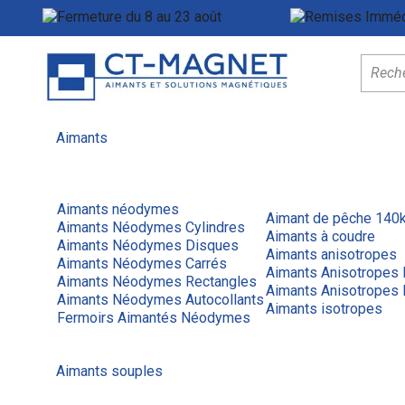
Fermeture du 8 au 23 août
Menu
Aimants
Aimants néodymes
Aimant de pêche 140
Aimants Néodymes Cylindres
Aimants à coudre
Aimants Néodymes Disques
Aimants anisotropes
Aimants Néodymes Carrés
Aimants Anisotropes
Aimants Néodymes Rectangles
Aimants Anisotropes 
Aimants Néodymes Autocollants
Aimants isotropes
Fermoirs Aimantés Néodymes
Aimants souples