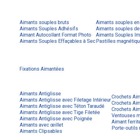
Aimants souples bruts
Aimants souples en
Aimants Souples Adhésifs
Aimants souples de
Aimant Autocollant Format Photo
Aimants Souples Im
Aimants Souples Effaçables à Sec
Pastilles magnétiq
Fixations Aimantées
Aimants Antiglisse
Crochets Ai
Aimants Antiglisse avec Filetage Intérieur
Crochets Ai
Aimants Antiglisse avec Téton Taraudé
Crochets Aim
Aimants Antiglisse avec Tige Filetée
Ventouses m
Aimants Antiglisse avec Poignée
Aimant ferrit
Aimants avec œillet
Porte-outils
Aimants Clipsables