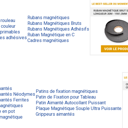
Rubans magnétiques
 rouleau
Rubans Magnétiques Bruts
 couleur
Rubans Magnétiques Adhésifs
primables
Ruban Magnétique en C
ues adhésives
Cadres magnétiques
mantés
Patins de fixation magnétiques
mantés Néodymes
Patin de Fixation pour Tableau
antés Ferrites
Patin Aimanté Autocollant Puissant
agnétiques
Plaque Magnétique Souple Ultra Puissante
e en pot
Grippeurs aimantés
 magnétique