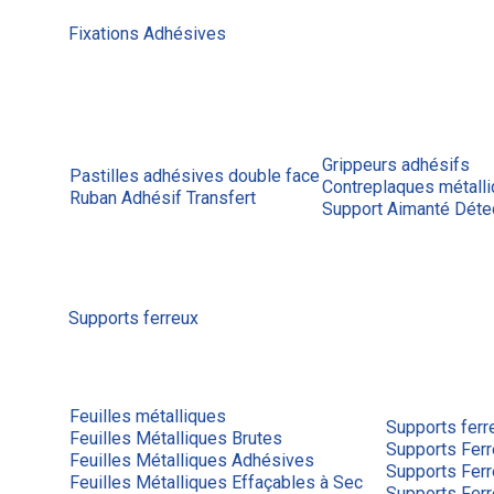
Fixations Adhésives
Grippeurs adhésifs
Pastilles adhésives double face
Contreplaques métall
Ruban Adhésif Transfert
Support Aimanté Déte
Supports ferreux
Feuilles métalliques
Supports ferr
Feuilles Métalliques Brutes
Supports Ferr
Feuilles Métalliques Adhésives
Supports Fer
Feuilles Métalliques Effaçables à Sec
Supports Fer