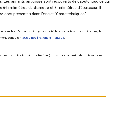
es. Les aimants antiglisse sont recouverts de caoutchouc ce qui
 66 millimètres de diamètre et 8 millimètres d'épaisseur. Il
se
sont présentes dans l'onglet "Caractéristiques".
ensemble d'aimants néodymes de taille et de puissance différentes, la
ement consulter
toutes nos fixations aimantées
.
aines d'application où une fixation (horizontale ou verticale) puissante est