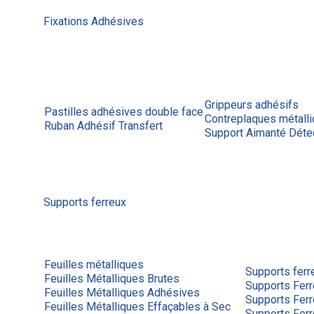
Fixations Adhésives
Grippeurs adhésifs
Pastilles adhésives double face
Contreplaques métall
Ruban Adhésif Transfert
Support Aimanté Déte
Supports ferreux
Feuilles métalliques
Supports ferr
Feuilles Métalliques Brutes
Supports Ferr
Feuilles Métalliques Adhésives
Supports Fer
Feuilles Métalliques Effaçables à Sec
Supports Fer