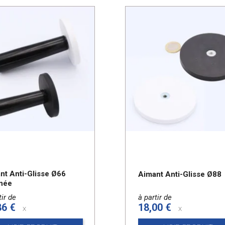
nt Anti-Glisse Ø66
Aimant Anti-Glisse Ø88
née
tir de
à partir de
86 €
18,00 €
x
x