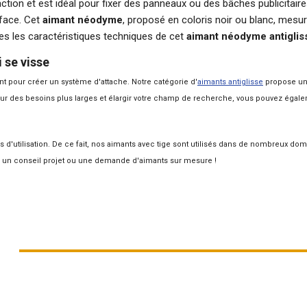
ction et est idéal pour fixer des panneaux ou des bâches publicitair
rface. Cet
aimant néodyme
, proposé en coloris noir ou blanc, mesure
es les caractéristiques techniques de cet
aimant néodyme antiglis
i se visse
t pour créer un système d'attache. Notre catégorie d'
aimants antiglisse
propose un 
our des besoins plus larges et élargir votre champ de recherche, vous pouvez égal
és d'utilisation. De ce fait, nos aimants avec tige sont utilisés dans de nombreux dom
r un conseil projet ou une demande d'
aimants sur mesure
!