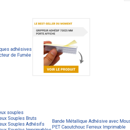
iques adhésives
cteur de Fumée
eux souples
eux Souples Bruts
Bande Métallique Adhésive avec Mous
reux Souples Adhésifs
PET Caoutchouc Ferreux Imprimable
reux Souples Imprimables