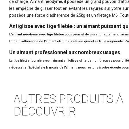
de charge. Aimant néodyme, il possède un grand pouvoir d'attra
les empêche de glisser tout en évitant les rayures sur votre su
possède une force d'adhérence de 25kg et un filetage M6. Tout
Antiglisse avec tige filetée : un aimant puissant qu
L'
aimant néodyme avec tige filetée
vous permet de visser directement l'aiman
force d'adhérence de l'aimant étant plus élevée quand sa taille augmente. P
Un aimant professionnel aux nombreux usages
La tige filetée fournie avec l'aimant antiglisse offre de nombreuses possibilit
nécessaire.
Spécialiste français de l'aimant
, nous restons à votre écoute pou
AUTRES PRODUITS À
DÉCOUVRIR