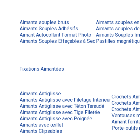
Aimants souples bruts
Aimants souples en
Aimants Souples Adhésifs
Aimants souples de
Aimant Autocollant Format Photo
Aimants Souples Im
Aimants Souples Effaçables à Sec
Pastilles magnétiq
Fixations Aimantées
Aimants Antiglisse
Crochets Ai
Aimants Antiglisse avec Filetage Intérieur
Crochets Ai
Aimants Antiglisse avec Téton Taraudé
Crochets Aim
Aimants Antiglisse avec Tige Filetée
Ventouses m
Aimants Antiglisse avec Poignée
Aimant ferrit
Aimants avec œillet
Porte-outils
Aimants Clipsables