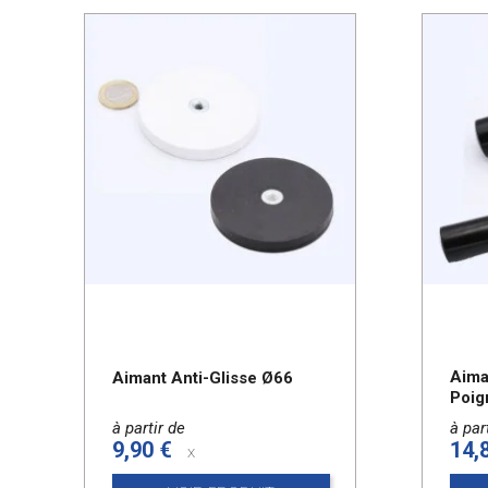
Aima
Aimant Anti-Glisse Ø66
Poig
à partir de
à par
9,90 €
14,
x