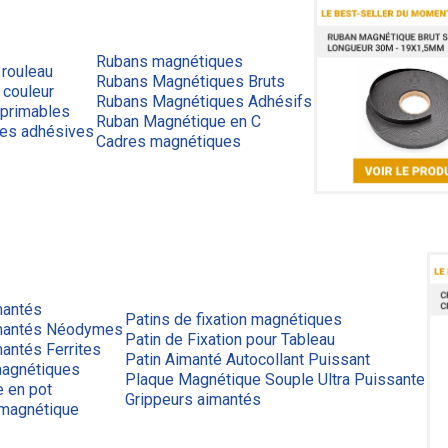
Rubans magnétiques
 rouleau
Rubans Magnétiques Bruts
 couleur
Rubans Magnétiques Adhésifs
primables
Ruban Magnétique en C
ues adhésives
Cadres magnétiques
mantés
Patins de fixation magnétiques
mantés Néodymes
Patin de Fixation pour Tableau
antés Ferrites
Patin Aimanté Autocollant Puissant
agnétiques
Plaque Magnétique Souple Ultra Puissante
e en pot
Grippeurs aimantés
 magnétique